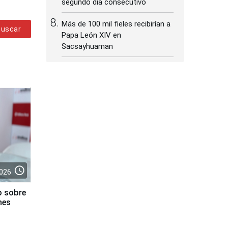
segundo día consecutivo
Más de 100 mil fieles recibirían a
Buscar
Papa León XIV en
Sacsayhuaman
access_time
026
o sobre
nes