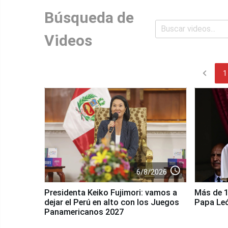
Búsqueda de
Videos
chevron_left
1
access_time
6/8/2026
Presidenta Keiko Fujimori: vamos a
Más de 10
dejar el Perú en alto con los Juegos
Papa Le
Panamericanos 2027