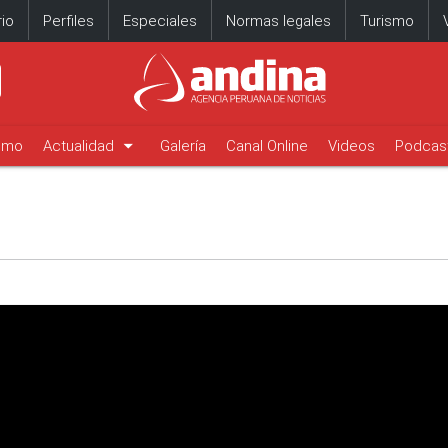
io
Perfiles
Especiales
Normas legales
Turismo
arrow_drop_down
timo
Actualidad
Galería
Canal Online
Videos
Podcas