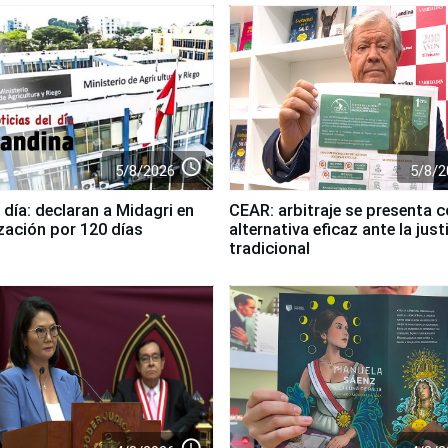
access_time
5/8/2026
5/8/2
 día: declaran a Midagri en
CEAR: arbitraje se presenta 
zación por 120 días
alternativa eficaz ante la just
tradicional
access_time