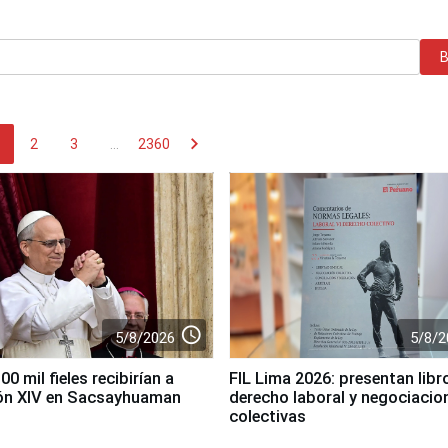
chevron_right
2
3
...
2360
access_time
5/8/2026
5/8/2
0 mil fieles recibirían a
FIL Lima 2026: presentan libr
ón XIV en Sacsayhuaman
derecho laboral y negociacio
colectivas