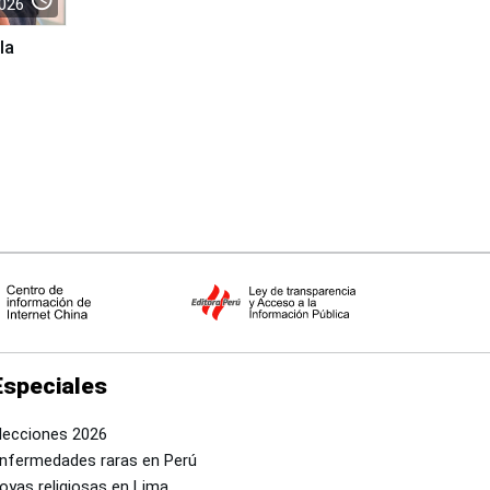
026
la
Especiales
lecciones 2026
nfermedades raras en Perú
oyas religiosas en Lima