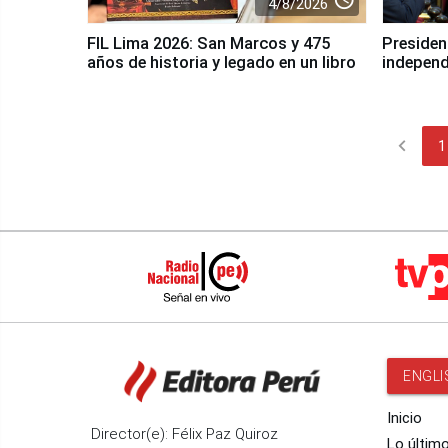
4/8/2026
FIL Lima 2026: San Marcos y 475
President
años de historia y legado en un libro
independ
chevron_left
1
ENGLI
Inicio
Director(e): Félix Paz Quiroz
Lo últim