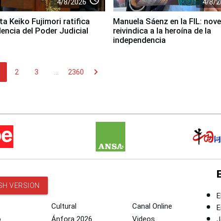
4/8/2026
4/8/2
a Keiko Fujimori ratifica
Manuela Sáenz en la FIL: nove
encia del Poder Judicial
reivindica a la heroína de la
independencia
chevron_right
2
3
...
2360
SH VERSION
E
Cultural
Canal Online
E
o
Ánfora 2026
Videos
J