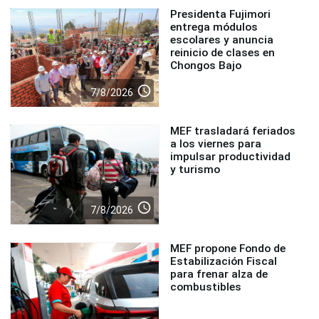
Presidenta Fujimori
entrega módulos
escolares y anuncia
reinicio de clases en
Chongos Bajo
access_time
7/8/2026
MEF trasladará feriados
a los viernes para
impulsar productividad
y turismo
access_time
7/8/2026
MEF propone Fondo de
Estabilización Fiscal
para frenar alza de
combustibles