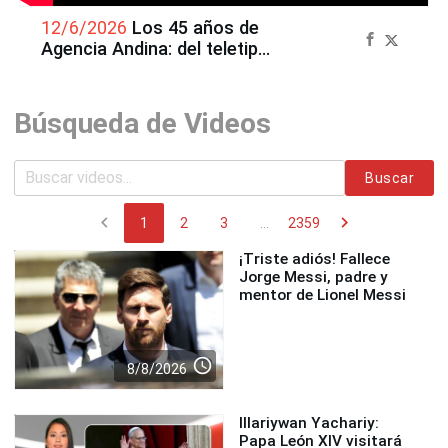
12/6/2026
Los 45 años de
Agencia Andina: del teletipo
a la IA
Búsqueda de Videos
Buscar
chevron_left
chevron_right
1
2
3
...
2359
¡Triste adiós! Fallece
Jorge Messi, padre y
mentor de Lionel Messi
access_time
8/8/2026
Illariywan Yachariy:
Papa León XIV visitará