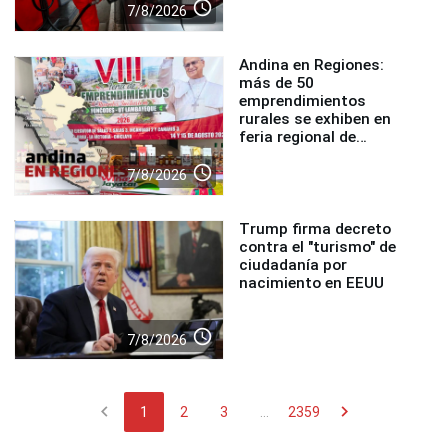
access_time
7/8/2026
Andina en Regiones:
más de 50
emprendimientos
rurales se exhiben en
feria regional de
Foncodes
access_time
7/8/2026
Trump firma decreto
contra el "turismo" de
ciudadanía por
nacimiento en EEUU
access_time
7/8/2026
chevron_left
chevron_right
1
2
3
...
2359