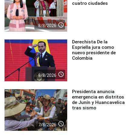
cuatro ciudades
access_time
8/8/2026
Derechista De la
Espriella jura como
nuevo presidente de
Colombia
access_time
8/8/2026
Presidenta anuncia
emergencia en distritos
de Junín y Huancavelica
tras sismo
access_time
7/8/2026