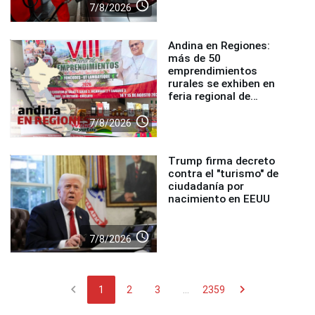
access_time
7/8/2026
Andina en Regiones:
más de 50
emprendimientos
rurales se exhiben en
feria regional de
Foncodes
access_time
7/8/2026
Trump firma decreto
contra el "turismo" de
ciudadanía por
nacimiento en EEUU
access_time
7/8/2026
chevron_left
chevron_right
1
2
3
...
2359