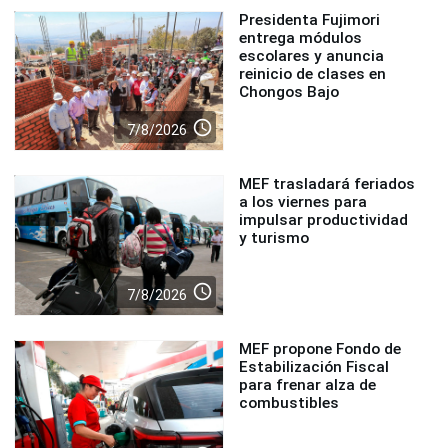
Presidenta Fujimori
entrega módulos
escolares y anuncia
reinicio de clases en
Chongos Bajo
access_time
7/8/2026
MEF trasladará feriados
a los viernes para
impulsar productividad
y turismo
access_time
7/8/2026
MEF propone Fondo de
Estabilización Fiscal
para frenar alza de
combustibles