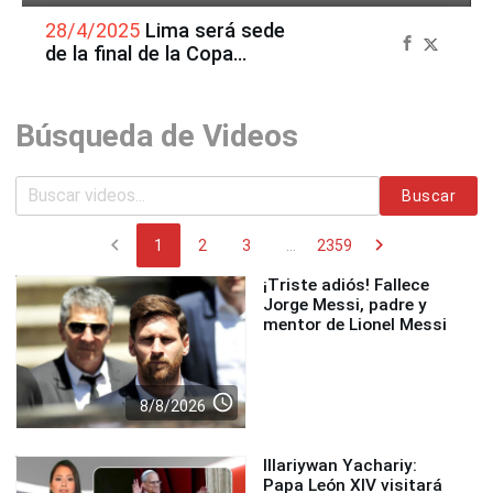
28/4/2025
Lima será sede
de la final de la Copa
Libertadores 2025
Búsqueda de Videos
Buscar
chevron_left
chevron_right
1
2
3
...
2359
¡Triste adiós! Fallece
Jorge Messi, padre y
mentor de Lionel Messi
access_time
8/8/2026
Illariywan Yachariy:
Papa León XIV visitará