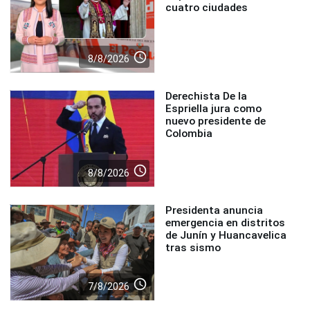
cuatro ciudades
access_time
8/8/2026
Derechista De la
Espriella jura como
nuevo presidente de
Colombia
access_time
8/8/2026
Presidenta anuncia
emergencia en distritos
de Junín y Huancavelica
tras sismo
access_time
7/8/2026