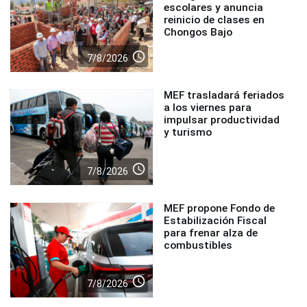
escolares y anuncia
reinicio de clases en
Chongos Bajo
access_time
7/8/2026
MEF trasladará feriados
a los viernes para
impulsar productividad
y turismo
access_time
7/8/2026
MEF propone Fondo de
Estabilización Fiscal
para frenar alza de
combustibles
access_time
7/8/2026