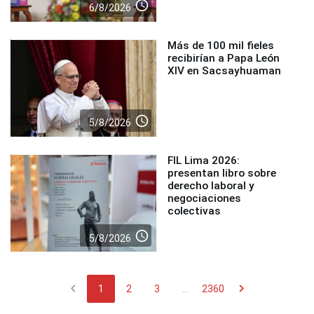
access_time
6/8/2026
Más de 100 mil fieles
recibirían a Papa León
XIV en Sacsayhuaman
access_time
5/8/2026
FIL Lima 2026:
presentan libro sobre
derecho laboral y
negociaciones
colectivas
access_time
5/8/2026
chevron_left
chevron_right
1
2
3
...
2360