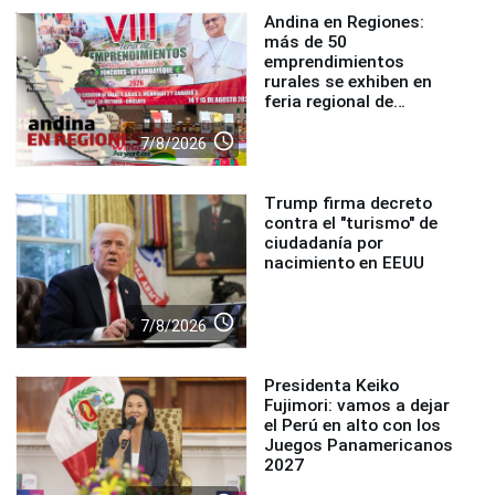
Andina en Regiones:
más de 50
emprendimientos
rurales se exhiben en
feria regional de
Foncodes
access_time
7/8/2026
Trump firma decreto
contra el "turismo" de
ciudadanía por
nacimiento en EEUU
access_time
7/8/2026
Presidenta Keiko
Fujimori: vamos a dejar
el Perú en alto con los
Juegos Panamericanos
2027