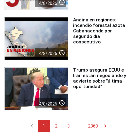
access_time
4/8/2026
Andina en regiones:
incendio forestal azota
Cabanaconde por
segundo día
consecutivo
access_time
4/8/2026
Trump asegura EEUU e
Irán están negociando y
advierte sobre "última
oportunidad"
access_time
4/8/2026
chevron_left
chevron_right
1
2
3
...
2360