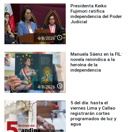
Presidenta Keiko
Fujimori ratifica
independencia del Poder
Judicial
access_time
4/8/2026
Manuela Sáenz en la FIL:
novela reivindica a la
heroína de la
independencia
access_time
4/8/2026
5 del día: hasta el
viernes Lima y Callao
registrarán cortes
programados de luz y
agua