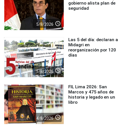
gobierno alista plan de
seguridad
access_time
5/8/2026
Las 5 del día: declaran a
Midagri en
reorganización por 120
días
access_time
5/8/2026
FIL Lima 2026: San
Marcos y 475 años de
historia y legado en un
libro
access_time
4/8/2026