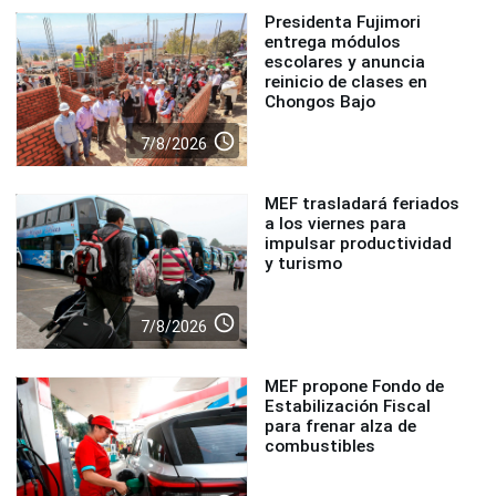
Presidenta Fujimori
entrega módulos
escolares y anuncia
reinicio de clases en
Chongos Bajo
access_time
7/8/2026
MEF trasladará feriados
a los viernes para
impulsar productividad
y turismo
access_time
7/8/2026
MEF propone Fondo de
Estabilización Fiscal
para frenar alza de
combustibles