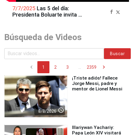
7/7/2025
Las 5 del día:
Presidenta Boluarte invita a
mineros a seguir hacia la
formalización
Búsqueda de Videos
Buscar
chevron_left
chevron_right
1
2
3
...
2359
¡Triste adiós! Fallece
Jorge Messi, padre y
mentor de Lionel Messi
access_time
8/8/2026
Illariywan Yachariy:
Papa León XIV visitará