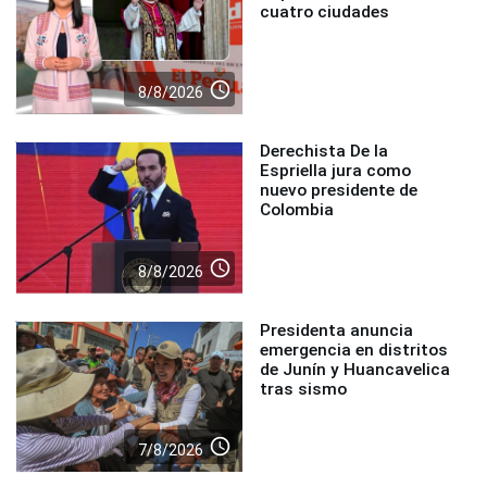
cuatro ciudades
access_time
8/8/2026
Derechista De la
Espriella jura como
nuevo presidente de
Colombia
access_time
8/8/2026
Presidenta anuncia
emergencia en distritos
de Junín y Huancavelica
tras sismo
access_time
7/8/2026