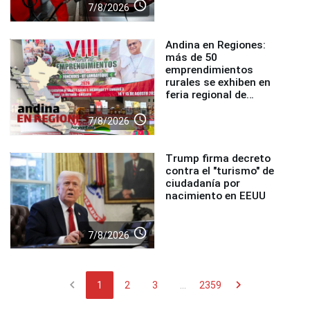
access_time
7/8/2026
Andina en Regiones:
más de 50
emprendimientos
rurales se exhiben en
feria regional de
Foncodes
access_time
7/8/2026
Trump firma decreto
contra el "turismo" de
ciudadanía por
nacimiento en EEUU
access_time
7/8/2026
chevron_left
chevron_right
1
2
3
...
2359