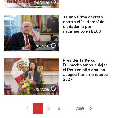
access_time
7/8/2026
Trump firma decreto
contra el "turismo" de
ciudadanía por
nacimiento en EEUU
access_time
7/8/2026
Presidenta Keiko
Fujimori: vamos a dejar
el Perú en alto con los
Juegos Panamericanos
2027
access_time
6/8/2026
chevron_left
chevron_right
1
2
3
...
2359