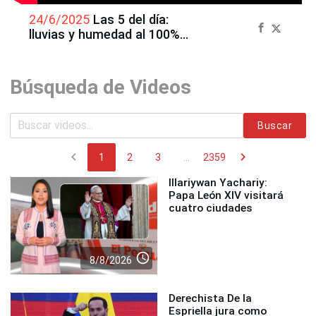
24/6/2025
Las 5 del día:
lluvias y humedad al 100%
desde el 26 de junio en Lima
Búsqueda de Videos
Buscar
chevron_left
chevron_right
1
2
3
...
2359
Illariywan Yachariy:
Papa León XIV visitará
cuatro ciudades
access_time
8/8/2026
Derechista De la
Espriella jura como