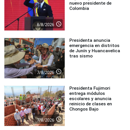
nuevo presidente de
Colombia
access_time
8/8/2026
Presidenta anuncia
emergencia en distritos
de Junín y Huancavelica
tras sismo
access_time
7/8/2026
Presidenta Fujimori
entrega módulos
escolares y anuncia
reinicio de clases en
Chongos Bajo
access_time
7/8/2026