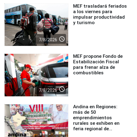
MEF trasladará feriados
a los viernes para
impulsar productividad
y turismo
access_time
7/8/2026
MEF propone Fondo de
Estabilización Fiscal
para frenar alza de
combustibles
access_time
7/8/2026
Andina en Regiones:
más de 50
emprendimientos
rurales se exhiben en
feria regional de
Foncodes