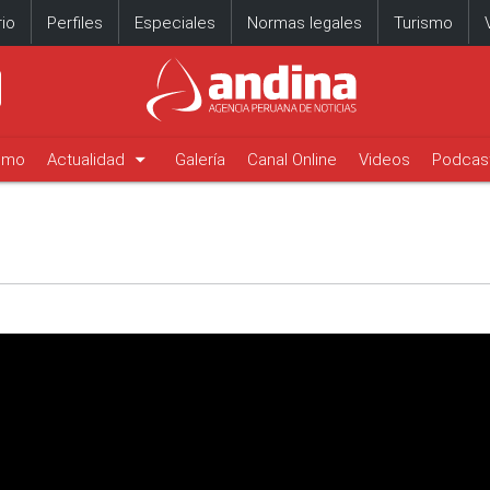
io
Perfiles
Especiales
Normas legales
Turismo
arrow_drop_down
timo
Actualidad
Galería
Canal Online
Videos
Podcas