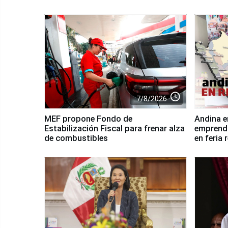
access_time
7/8/2026
MEF propone Fondo de
Andina e
Estabilización Fiscal para frenar alza
emprendi
de combustibles
en feria