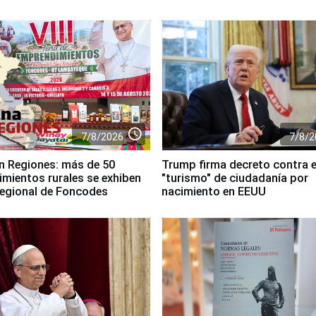
access_time
7/8/2026
7/8/2
n Regiones: más de 50
Trump firma decreto contra e
mientos rurales se exhiben
"turismo" de ciudadanía por
 regional de Foncodes
nacimiento en EEUU