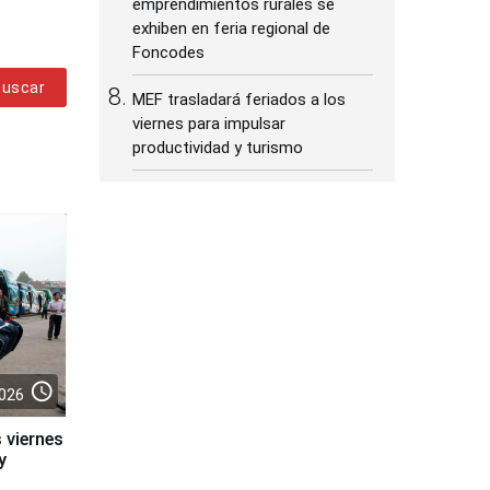
emprendimientos rurales se
exhiben en feria regional de
Foncodes
Buscar
MEF trasladará feriados a los
viernes para impulsar
productividad y turismo
access_time
026
 viernes
y