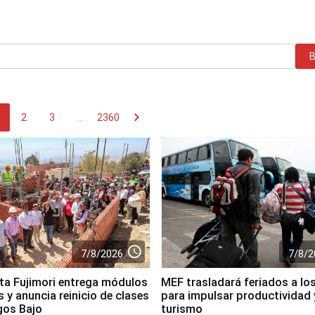
chevron_right
2
3
...
2360
access_time
7/8/2026
7/8/2
ta Fujimori entrega módulos
MEF trasladará feriados a los
 y anuncia reinicio de clases
para impulsar productividad 
gos Bajo
turismo