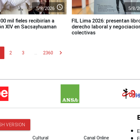
access_time
5/8/2026
5/8/2
0 mil fieles recibirían a
FIL Lima 2026: presentan libr
ón XIV en Sacsayhuaman
derecho laboral y negociacio
colectivas
chevron_right
2
3
...
2360
SH VERSION
E
Cultural
Canal Online
E