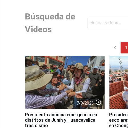
Búsqueda de
Videos
chevron_left
1
access_time
7/8/2026
Presidenta anuncia emergencia en
Presiden
distritos de Junín y Huancavelica
escolares
tras sismo
en Chon