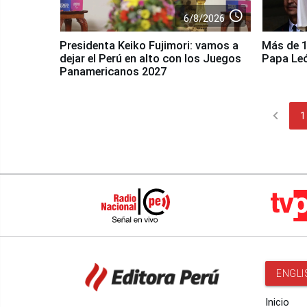
access_time
6/8/2026
Presidenta Keiko Fujimori: vamos a
Más de 10
dejar el Perú en alto con los Juegos
Papa Le
Panamericanos 2027
chevron_left
1
ENGLI
Inicio