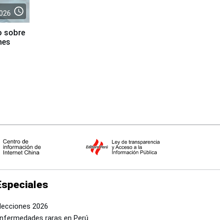
access_time
026
o sobre
nes
Especiales
lecciones 2026
nfermedades raras en Perú