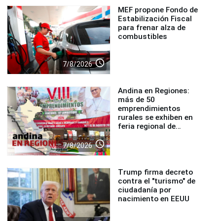
MEF propone Fondo de
Estabilización Fiscal
para frenar alza de
combustibles
access_time
7/8/2026
Andina en Regiones:
más de 50
emprendimientos
rurales se exhiben en
feria regional de
Foncodes
access_time
7/8/2026
Trump firma decreto
contra el "turismo" de
ciudadanía por
nacimiento en EEUU