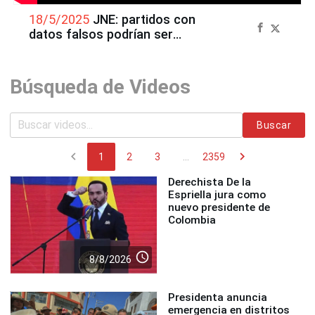
18/5/2025
JNE: partidos con
datos falsos podrían ser
anulados antes de
elecciones 2026
Búsqueda de Videos
Buscar
chevron_left
chevron_right
1
2
3
...
2359
Derechista De la
Espriella jura como
nuevo presidente de
Colombia
access_time
8/8/2026
Presidenta anuncia
emergencia en distritos