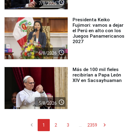
access_time
7/8/2026
Presidenta Keiko
Fujimori: vamos a dejar
el Perú en alto con los
Juegos Panamericanos
2027
access_time
6/8/2026
Más de 100 mil fieles
recibirían a Papa León
XIV en Sacsayhuaman
access_time
5/8/2026
chevron_left
chevron_right
1
2
3
...
2359