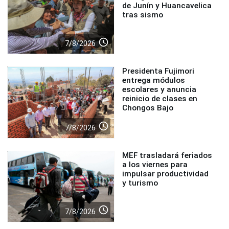
de Junín y Huancavelica
tras sismo
access_time
7/8/2026
Presidenta Fujimori
entrega módulos
escolares y anuncia
reinicio de clases en
Chongos Bajo
access_time
7/8/2026
MEF trasladará feriados
a los viernes para
impulsar productividad
y turismo
access_time
7/8/2026