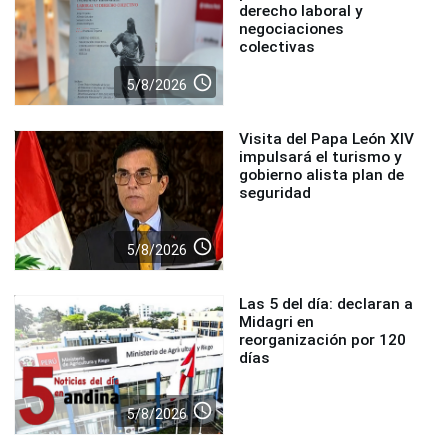
derecho laboral y
negociaciones
colectivas
access_time
5/8/2026
Visita del Papa León XIV
impulsará el turismo y
gobierno alista plan de
seguridad
access_time
5/8/2026
Las 5 del día: declaran a
Midagri en
reorganización por 120
días
access_time
5/8/2026