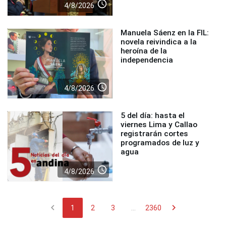
access_time
4/8/2026
Manuela Sáenz en la FIL:
novela reivindica a la
heroína de la
independencia
access_time
4/8/2026
5 del día: hasta el
viernes Lima y Callao
registrarán cortes
programados de luz y
agua
access_time
4/8/2026
chevron_left
chevron_right
1
2
3
...
2360