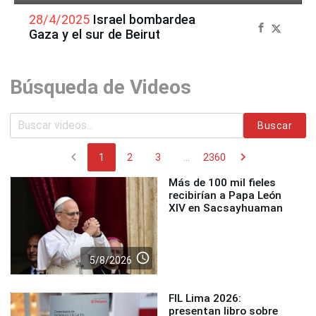
28/4/2025
Israel bombardea
Gaza y el sur de Beirut
Búsqueda de Videos
Buscar
chevron_left
chevron_right
1
2
3
...
2360
Más de 100 mil fieles
recibirían a Papa León
XIV en Sacsayhuaman
access_time
5/8/2026
FIL Lima 2026:
presentan libro sobre