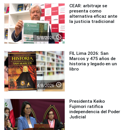
CEAR: arbitraje se
presenta como
alternativa eficaz ante
la justicia tradicional
access_time
5/8/2026
FIL Lima 2026: San
Marcos y 475 años de
historia y legado en un
libro
access_time
4/8/2026
Presidenta Keiko
Fujimori ratifica
independencia del Poder
Judicial