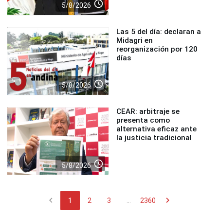
access_time
5/8/2026
Las 5 del día: declaran a
Midagri en
reorganización por 120
días
access_time
5/8/2026
CEAR: arbitraje se
presenta como
alternativa eficaz ante
la justicia tradicional
access_time
5/8/2026
chevron_left
chevron_right
1
2
3
...
2360