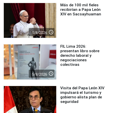
Más de 100 mil fieles
recibirían a Papa León
XIV en Sacsayhuaman
access_time
5/8/2026
FIL Lima 2026:
presentan libro sobre
derecho laboral y
negociaciones
colectivas
access_time
5/8/2026
Visita del Papa León XIV
impulsará el turismo y
gobierno alista plan de
seguridad