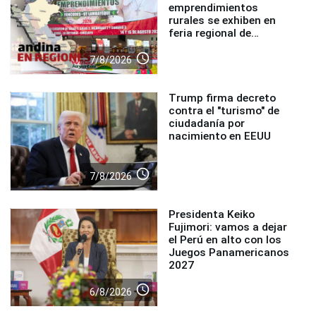
emprendimientos
rurales se exhiben en
feria regional de
Foncodes
access_time
7/8/2026
Trump firma decreto
contra el "turismo" de
ciudadanía por
nacimiento en EEUU
access_time
7/8/2026
Presidenta Keiko
Fujimori: vamos a dejar
el Perú en alto con los
Juegos Panamericanos
2027
access_time
6/8/2026