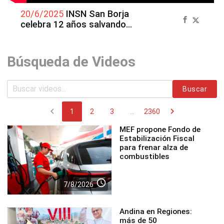
20/6/2025
INSN San Borja
celebra 12 años salvando
más de 54 mil vidas
Búsqueda de Videos
Buscar
chevron_left
chevron_right
1
2
3
...
2360
MEF propone Fondo de
Estabilización Fiscal
para frenar alza de
combustibles
access_time
7/8/2026
Andina en Regiones:
más de 50