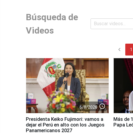
Búsqueda de
Videos
chevron_left
1
access_time
6/8/2026
Presidenta Keiko Fujimori: vamos a
Más de 10
dejar el Perú en alto con los Juegos
Papa Le
Panamericanos 2027