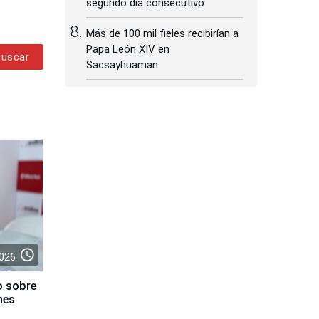
segundo día consecutivo
Más de 100 mil fieles recibirían a
Papa León XIV en
Buscar
Sacsayhuaman
access_time
026
o sobre
nes