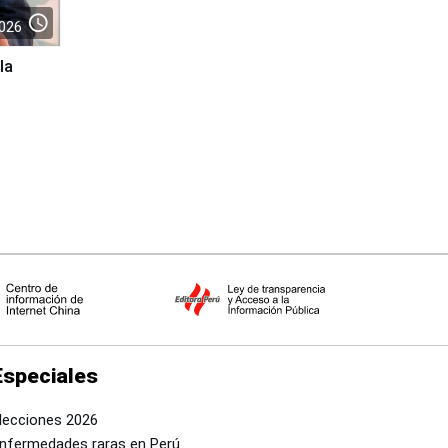
access_time
026
la
Especiales
lecciones 2026
nfermedades raras en Perú