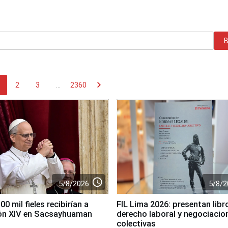
chevron_right
2
3
...
2360
access_time
5/8/2026
5/8/2
0 mil fieles recibirían a
FIL Lima 2026: presentan libr
ón XIV en Sacsayhuaman
derecho laboral y negociacio
colectivas