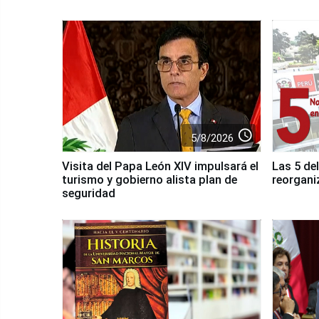
access_time
5/8/2026
Visita del Papa León XIV impulsará el
Las 5 del
turismo y gobierno alista plan de
reorgani
seguridad