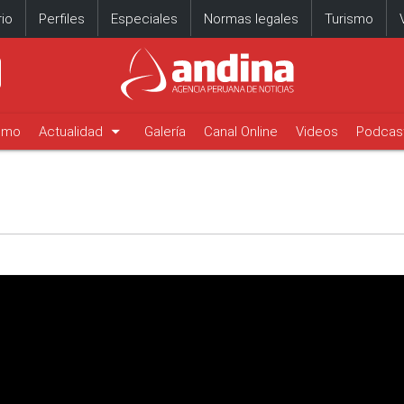
io
Perfiles
Especiales
Normas legales
Turismo
arrow_drop_down
timo
Actualidad
Galería
Canal Online
Videos
Podcas