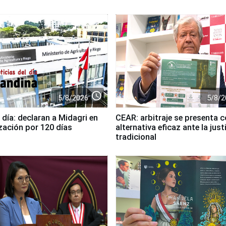
access_time
5/8/2026
5/8/2
 día: declaran a Midagri en
CEAR: arbitraje se presenta 
zación por 120 días
alternativa eficaz ante la just
tradicional