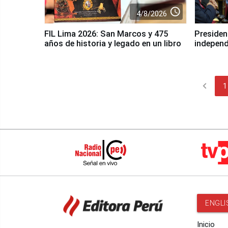
access_time
4/8/2026
FIL Lima 2026: San Marcos y 475
President
años de historia y legado en un libro
independ
chevron_left
1
ENGLI
Inicio