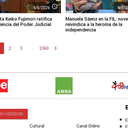
access_time
4/8/2026
4/8/2
a Keiko Fujimori ratifica
Manuela Sáenz en la FIL: nove
encia del Poder Judicial
reivindica a la heroína de la
independencia
chevron_right
2
3
...
2360
SH VERSION
E
Cultural
Canal Online
E