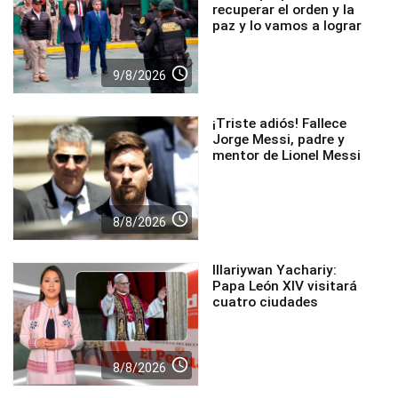
recuperar el orden y la
paz y lo vamos a lograr
access_time
9/8/2026
¡Triste adiós! Fallece
Jorge Messi, padre y
mentor de Lionel Messi
access_time
8/8/2026
Illariywan Yachariy:
Papa León XIV visitará
cuatro ciudades
access_time
8/8/2026