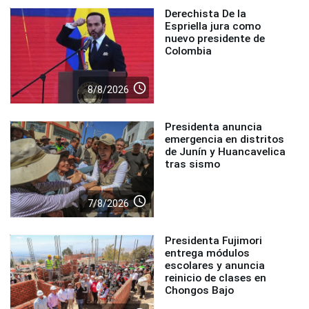
Derechista De la
Espriella jura como
nuevo presidente de
Colombia
access_time
8/8/2026
Presidenta anuncia
emergencia en distritos
de Junín y Huancavelica
tras sismo
access_time
7/8/2026
Presidenta Fujimori
entrega módulos
escolares y anuncia
reinicio de clases en
Chongos Bajo