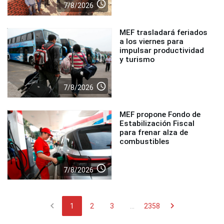
access_time
7/8/2026
MEF trasladará feriados
a los viernes para
impulsar productividad
y turismo
access_time
7/8/2026
MEF propone Fondo de
Estabilización Fiscal
para frenar alza de
combustibles
access_time
7/8/2026
chevron_left
chevron_right
1
2
3
...
2358