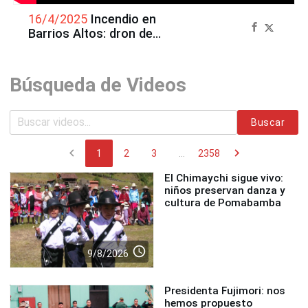
16/4/2025
Incendio en
Barrios Altos: dron de
Andina identifica foco del
incendio
Búsqueda de Videos
Buscar
chevron_left
chevron_right
1
2
3
...
2358
El Chimaychi sigue vivo:
niños preservan danza y
cultura de Pomabamba
access_time
9/8/2026
Presidenta Fujimori: nos
hemos propuesto