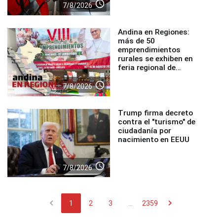
access_time
7/8/2026
Andina en Regiones:
más de 50
emprendimientos
rurales se exhiben en
feria regional de
Foncodes
access_time
7/8/2026
Trump firma decreto
contra el "turismo" de
ciudadanía por
nacimiento en EEUU
access_time
7/8/2026
chevron_left
chevron_right
1
2
3
...
2359