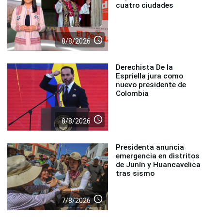
cuatro ciudades
access_time
8/8/2026
Derechista De la
Espriella jura como
nuevo presidente de
Colombia
access_time
8/8/2026
Presidenta anuncia
emergencia en distritos
de Junín y Huancavelica
tras sismo
access_time
7/8/2026