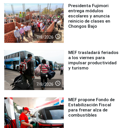
Presidenta Fujimori
entrega módulos
escolares y anuncia
reinicio de clases en
Chongos Bajo
access_time
7/8/2026
MEF trasladará feriados
a los viernes para
impulsar productividad
y turismo
access_time
7/8/2026
MEF propone Fondo de
Estabilización Fiscal
para frenar alza de
combustibles