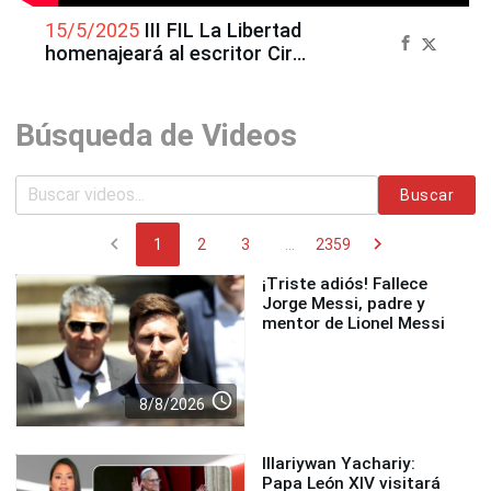
15/5/2025
III FIL La Libertad
homenajeará al escritor Ciro
Alegría
Búsqueda de Videos
Buscar
chevron_left
chevron_right
1
2
3
...
2359
¡Triste adiós! Fallece
Jorge Messi, padre y
mentor de Lionel Messi
access_time
8/8/2026
Illariywan Yachariy:
Papa León XIV visitará