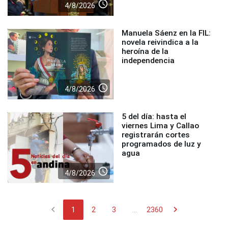
access_time
4/8/2026
Manuela Sáenz en la FIL:
novela reivindica a la
heroína de la
independencia
access_time
4/8/2026
5 del día: hasta el
viernes Lima y Callao
registrarán cortes
programados de luz y
agua
access_time
4/8/2026
chevron_left
chevron_right
1
2
3
...
2360