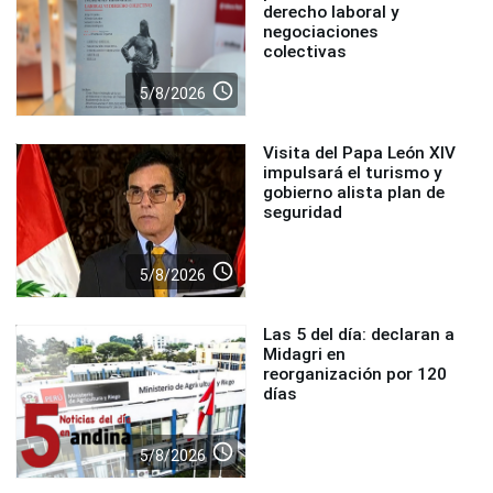
derecho laboral y
negociaciones
colectivas
access_time
5/8/2026
Visita del Papa León XIV
impulsará el turismo y
gobierno alista plan de
seguridad
access_time
5/8/2026
Las 5 del día: declaran a
Midagri en
reorganización por 120
días
access_time
5/8/2026