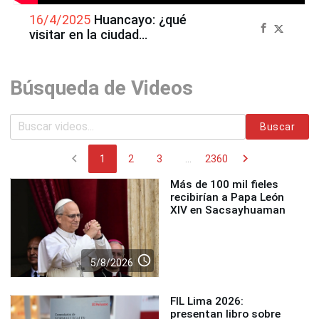
16/4/2025
Huancayo: ¿qué
visitar en la ciudad
incontrastable?
Búsqueda de Videos
Buscar
chevron_left
chevron_right
1
2
3
...
2360
Más de 100 mil fieles
recibirían a Papa León
XIV en Sacsayhuaman
access_time
5/8/2026
FIL Lima 2026:
presentan libro sobre