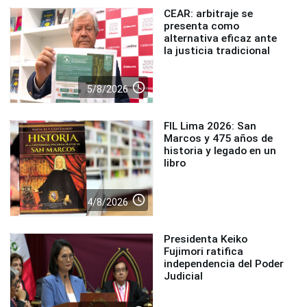
CEAR: arbitraje se
presenta como
alternativa eficaz ante
la justicia tradicional
access_time
5/8/2026
FIL Lima 2026: San
Marcos y 475 años de
historia y legado en un
libro
access_time
4/8/2026
Presidenta Keiko
Fujimori ratifica
independencia del Poder
Judicial