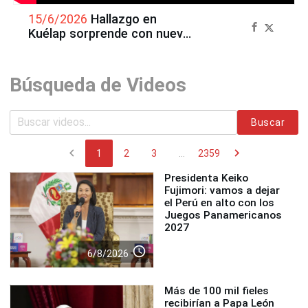
15/6/2026
Hallazgo en
Kuélap sorprende con nueva
información de los
Chachapoya
Búsqueda de Videos
Buscar
chevron_left
chevron_right
1
2
3
...
2359
Presidenta Keiko
Fujimori: vamos a dejar
el Perú en alto con los
Juegos Panamericanos
2027
access_time
6/8/2026
Más de 100 mil fieles
recibirían a Papa León