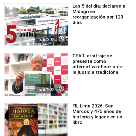
Las 5 del día: declaran a
Midagri en
reorganización por 120
días
access_time
5/8/2026
CEAR: arbitraje se
presenta como
alternativa eficaz ante
la justicia tradicional
access_time
5/8/2026
FIL Lima 2026: San
Marcos y 475 años de
historia y legado en un
libro