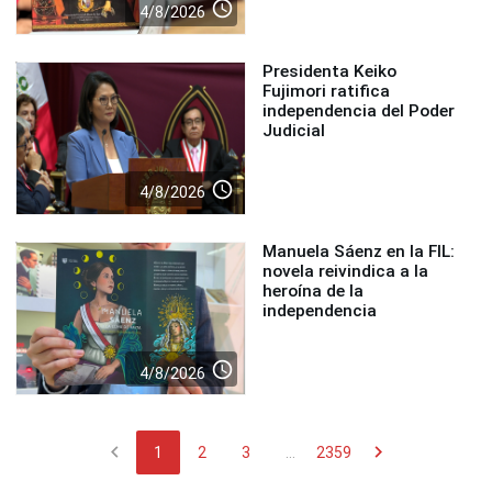
access_time
4/8/2026
Presidenta Keiko
Fujimori ratifica
independencia del Poder
Judicial
access_time
4/8/2026
Manuela Sáenz en la FIL:
novela reivindica a la
heroína de la
independencia
access_time
4/8/2026
chevron_left
chevron_right
1
2
3
...
2359