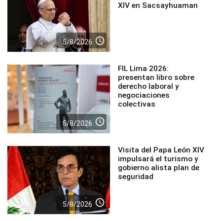
XIV en Sacsayhuaman
access_time
5/8/2026
FIL Lima 2026:
presentan libro sobre
derecho laboral y
negociaciones
colectivas
access_time
5/8/2026
Visita del Papa León XIV
impulsará el turismo y
gobierno alista plan de
seguridad
access_time
5/8/2026