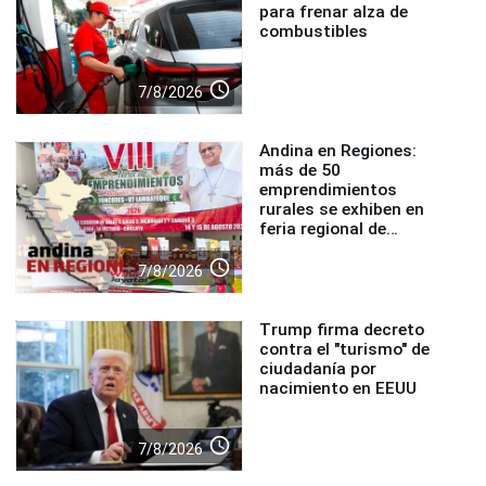
para frenar alza de
combustibles
access_time
7/8/2026
Andina en Regiones:
más de 50
emprendimientos
rurales se exhiben en
feria regional de
Foncodes
access_time
7/8/2026
Trump firma decreto
contra el "turismo" de
ciudadanía por
nacimiento en EEUU
access_time
7/8/2026