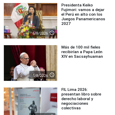
Presidenta Keiko
Fujimori: vamos a dejar
el Perú en alto con los
Juegos Panamericanos
2027
access_time
6/8/2026
Más de 100 mil fieles
recibirían a Papa León
XIV en Sacsayhuaman
access_time
5/8/2026
FIL Lima 2026:
presentan libro sobre
derecho laboral y
negociaciones
colectivas