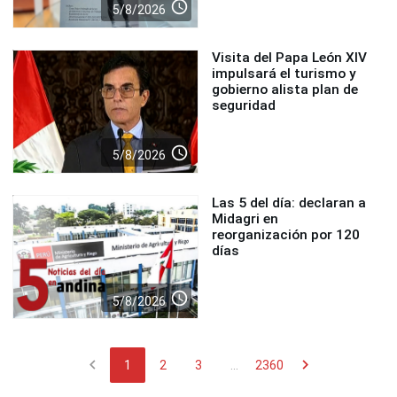
access_time
5/8/2026
Visita del Papa León XIV
impulsará el turismo y
gobierno alista plan de
seguridad
access_time
5/8/2026
Las 5 del día: declaran a
Midagri en
reorganización por 120
días
access_time
5/8/2026
chevron_left
chevron_right
1
2
3
...
2360