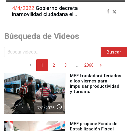
4/4/2022
Gobierno decreta
inamovilidad ciudadana el
martes 5 de abril
Búsqueda de Videos
Buscar
chevron_left
chevron_right
1
2
3
...
2360
MEF trasladará feriados
a los viernes para
impulsar productividad
y turismo
access_time
7/8/2026
MEF propone Fondo de
Estabilización Fiscal