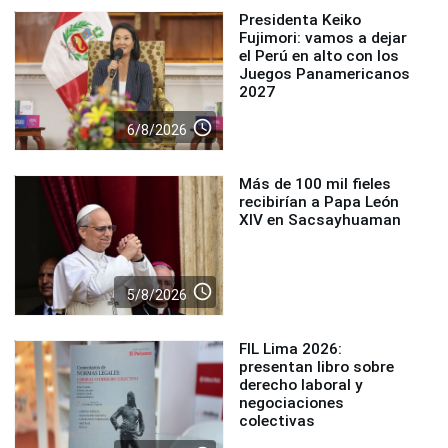
Presidenta Keiko
Fujimori: vamos a dejar
el Perú en alto con los
Juegos Panamericanos
2027
access_time
6/8/2026
Más de 100 mil fieles
recibirían a Papa León
XIV en Sacsayhuaman
access_time
5/8/2026
FIL Lima 2026:
presentan libro sobre
derecho laboral y
negociaciones
colectivas