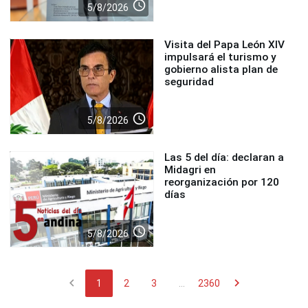
access_time
5/8/2026
Visita del Papa León XIV
impulsará el turismo y
gobierno alista plan de
seguridad
access_time
5/8/2026
Las 5 del día: declaran a
Midagri en
reorganización por 120
días
access_time
5/8/2026
chevron_left
chevron_right
1
2
3
...
2360