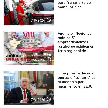
para frenar alza de
combustibles
access_time
7/8/2026
Andina en Regiones:
más de 50
emprendimientos
rurales se exhiben en
feria regional de
Foncodes
access_time
7/8/2026
Trump firma decreto
contra el "turismo" de
ciudadanía por
nacimiento en EEUU
access_time
7/8/2026