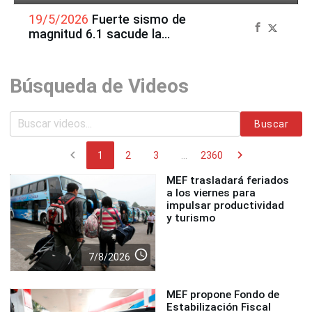
19/5/2026
Fuerte sismo de
magnitud 6.1 sacude la
región Ica
Búsqueda de Videos
Buscar
chevron_left
chevron_right
1
2
3
...
2360
MEF trasladará feriados
a los viernes para
impulsar productividad
y turismo
access_time
7/8/2026
MEF propone Fondo de
Estabilización Fiscal