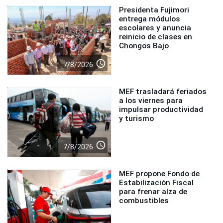
Presidenta Fujimori
entrega módulos
escolares y anuncia
reinicio de clases en
Chongos Bajo
access_time
7/8/2026
MEF trasladará feriados
a los viernes para
impulsar productividad
y turismo
access_time
7/8/2026
MEF propone Fondo de
Estabilización Fiscal
para frenar alza de
combustibles