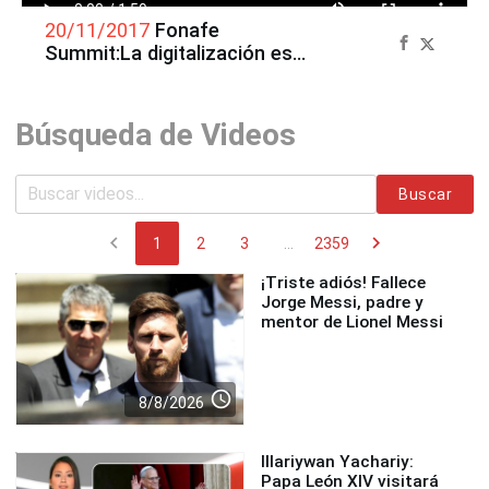
20/11/2017
Fonafe
Summit:La digitalización es
una realidad en las
empresas del Estado
Búsqueda de Videos
Buscar
chevron_left
chevron_right
1
2
3
...
2359
¡Triste adiós! Fallece
Jorge Messi, padre y
mentor de Lionel Messi
access_time
8/8/2026
Illariywan Yachariy:
Papa León XIV visitará