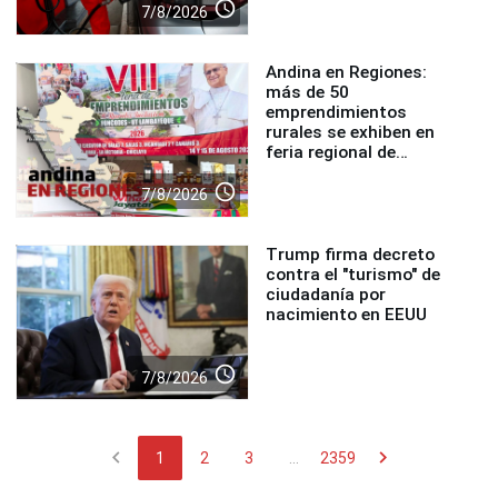
access_time
7/8/2026
Andina en Regiones:
más de 50
emprendimientos
rurales se exhiben en
feria regional de
Foncodes
access_time
7/8/2026
Trump firma decreto
contra el "turismo" de
ciudadanía por
nacimiento en EEUU
access_time
7/8/2026
chevron_left
chevron_right
1
2
3
...
2359