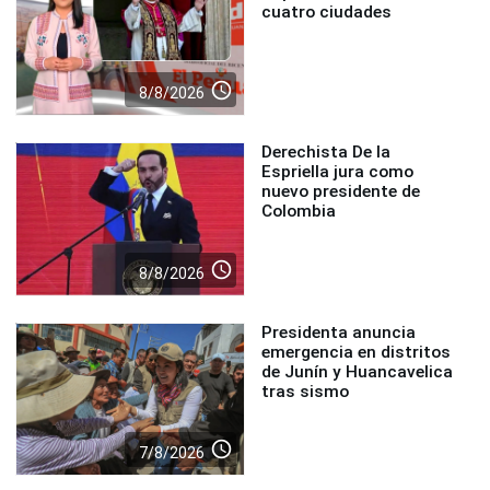
cuatro ciudades
access_time
8/8/2026
Derechista De la
Espriella jura como
nuevo presidente de
Colombia
access_time
8/8/2026
Presidenta anuncia
emergencia en distritos
de Junín y Huancavelica
tras sismo
access_time
7/8/2026