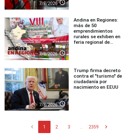
access_time
7/8/2026
Andina en Regiones:
más de 50
emprendimientos
rurales se exhiben en
feria regional de
Foncodes
access_time
7/8/2026
Trump firma decreto
contra el "turismo" de
ciudadanía por
nacimiento en EEUU
access_time
7/8/2026
chevron_left
chevron_right
1
2
3
...
2359