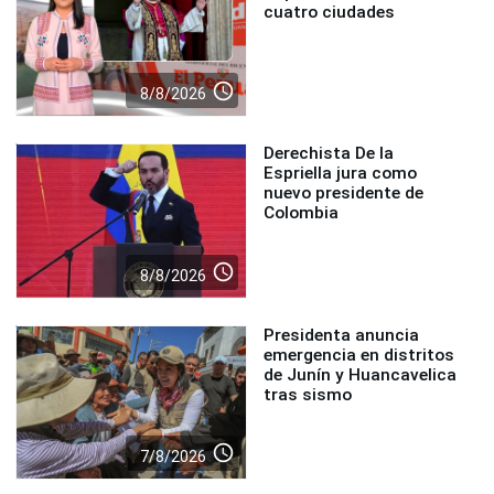
cuatro ciudades
access_time
8/8/2026
Derechista De la
Espriella jura como
nuevo presidente de
Colombia
access_time
8/8/2026
Presidenta anuncia
emergencia en distritos
de Junín y Huancavelica
tras sismo
access_time
7/8/2026