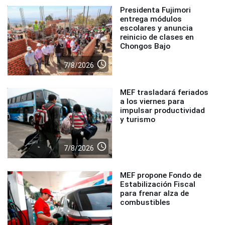
Presidenta Fujimori
entrega módulos
escolares y anuncia
reinicio de clases en
Chongos Bajo
access_time
7/8/2026
MEF trasladará feriados
a los viernes para
impulsar productividad
y turismo
access_time
7/8/2026
MEF propone Fondo de
Estabilización Fiscal
para frenar alza de
combustibles