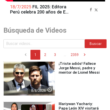
18/7/2025
FIL 2025: Editora
Perú celebra 200 años de El
Peruano
Búsqueda de Videos
Buscar
chevron_left
chevron_right
1
2
3
...
2359
¡Triste adiós! Fallece
Jorge Messi, padre y
mentor de Lionel Messi
access_time
8/8/2026
Illariywan Yachariy:
Papa León XIV visitará