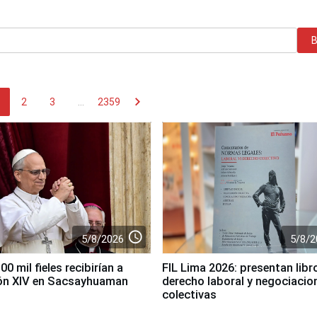
chevron_right
2
3
...
2359
access_time
5/8/2026
5/8/2
0 mil fieles recibirían a
FIL Lima 2026: presentan libr
ón XIV en Sacsayhuaman
derecho laboral y negociacio
colectivas