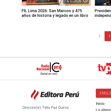
4/8/2026
FIL Lima 2026: San Marcos y 475
President
años de historia y legado en un libro
independ
chevron_left
1
ENGLI
Inicio
Director(e): Félix Paz Quiroz
Lo últim