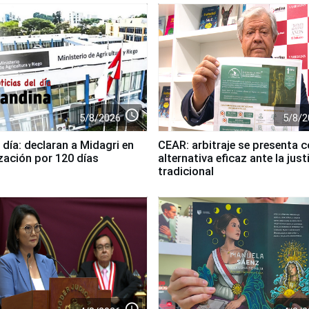
access_time
5/8/2026
5/8/2
 día: declaran a Midagri en
CEAR: arbitraje se presenta 
zación por 120 días
alternativa eficaz ante la just
tradicional
access_time