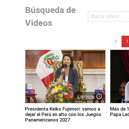
Búsqueda de
Videos
chevron_left
1
access_time
6/8/2026
Presidenta Keiko Fujimori: vamos a
Más de 10
dejar el Perú en alto con los Juegos
Papa Le
Panamericanos 2027