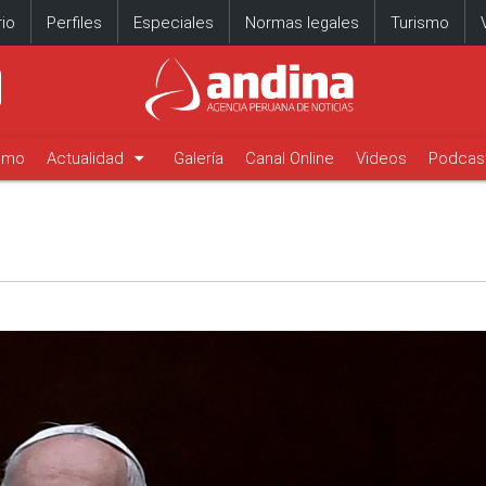
io
Perfiles
Especiales
Normas legales
Turismo
arrow_drop_down
timo
Actualidad
Galería
Canal Online
Videos
Podcas