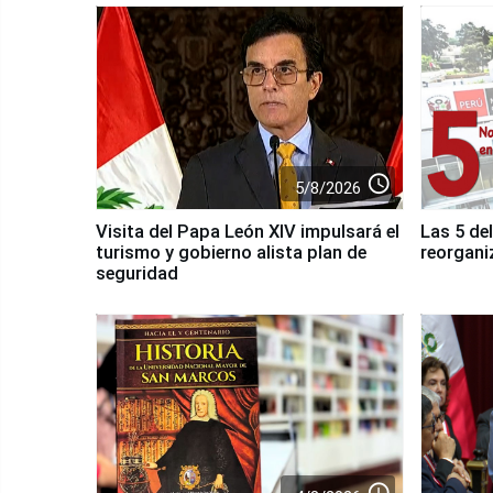
access_time
5/8/2026
Visita del Papa León XIV impulsará el
Las 5 del
turismo y gobierno alista plan de
reorgani
seguridad
access_time