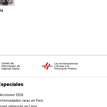
026
la
Especiales
lecciones 2026
nfermedades raras en Perú
oyas religiosas en Lima