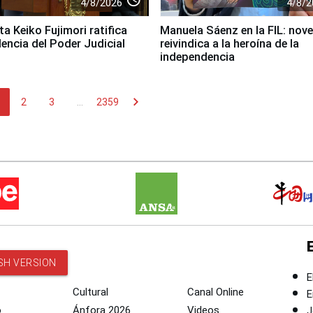
4/8/2026
4/8/2
a Keiko Fujimori ratifica
Manuela Sáenz en la FIL: nove
encia del Poder Judicial
reivindica a la heroína de la
independencia
chevron_right
2
3
...
2359
SH VERSION
E
Cultural
Canal Online
E
o
Ánfora 2026
Videos
J