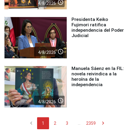
access_time
4/8/2026
Presidenta Keiko
Fujimori ratifica
independencia del Poder
Judicial
access_time
4/8/2026
Manuela Sáenz en la FIL:
novela reivindica a la
heroína de la
independencia
access_time
4/8/2026
chevron_left
chevron_right
1
2
3
...
2359