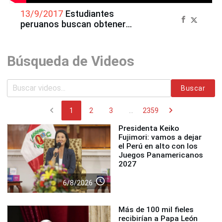
13/9/2017
Estudiantes
peruanos buscan obtener
clones de alpaca
Búsqueda de Videos
Buscar
chevron_left
chevron_right
1
2
3
...
2359
Presidenta Keiko
Fujimori: vamos a dejar
el Perú en alto con los
Juegos Panamericanos
2027
access_time
6/8/2026
Más de 100 mil fieles
recibirían a Papa León