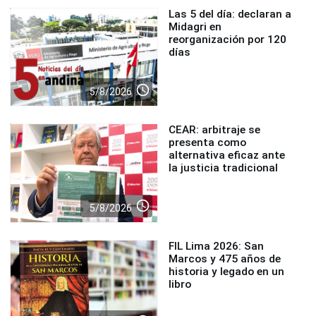
Las 5 del día: declaran a
Midagri en
reorganización por 120
días
access_time
5/8/2026
CEAR: arbitraje se
presenta como
alternativa eficaz ante
la justicia tradicional
access_time
5/8/2026
FIL Lima 2026: San
Marcos y 475 años de
historia y legado en un
libro