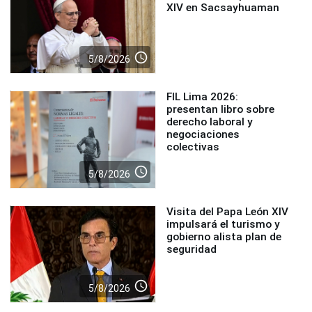
XIV en Sacsayhuaman
access_time
5/8/2026
FIL Lima 2026:
presentan libro sobre
derecho laboral y
negociaciones
colectivas
access_time
5/8/2026
Visita del Papa León XIV
impulsará el turismo y
gobierno alista plan de
seguridad
access_time
5/8/2026