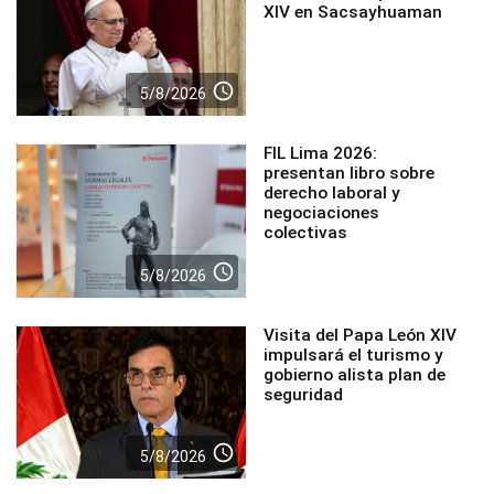
XIV en Sacsayhuaman
access_time
5/8/2026
FIL Lima 2026:
presentan libro sobre
derecho laboral y
negociaciones
colectivas
access_time
5/8/2026
Visita del Papa León XIV
impulsará el turismo y
gobierno alista plan de
seguridad
access_time
5/8/2026