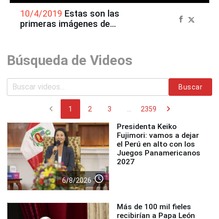
10/4/2019
Estas son las
primeras imágenes de
Kuczynski tras su detención
Búsqueda de Videos
Buscar
chevron_left
chevron_right
1
2
3
...
2359
Presidenta Keiko
Fujimori: vamos a dejar
el Perú en alto con los
Juegos Panamericanos
2027
access_time
6/8/2026
Más de 100 mil fieles
recibirían a Papa León