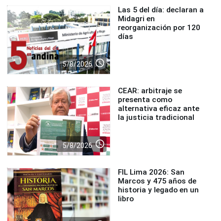
Las 5 del día: declaran a
Midagri en
reorganización por 120
días
access_time
5/8/2026
CEAR: arbitraje se
presenta como
alternativa eficaz ante
la justicia tradicional
access_time
5/8/2026
FIL Lima 2026: San
Marcos y 475 años de
historia y legado en un
libro