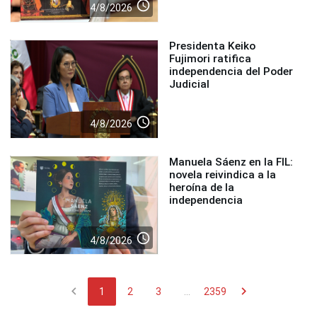
access_time
4/8/2026
Presidenta Keiko
Fujimori ratifica
independencia del Poder
Judicial
access_time
4/8/2026
Manuela Sáenz en la FIL:
novela reivindica a la
heroína de la
independencia
access_time
4/8/2026
chevron_left
chevron_right
1
2
3
...
2359