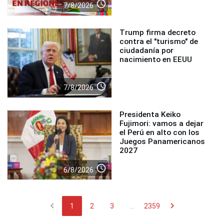
access_time
7/8/2026
Trump firma decreto
contra el "turismo" de
ciudadanía por
nacimiento en EEUU
access_time
7/8/2026
Presidenta Keiko
Fujimori: vamos a dejar
el Perú en alto con los
Juegos Panamericanos
2027
access_time
6/8/2026
chevron_left
chevron_right
1
2
3
...
2359