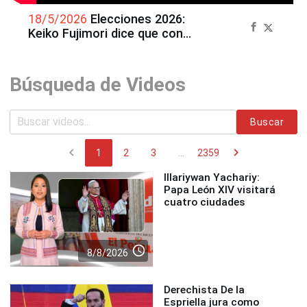
18/5/2026
Elecciones 2026:
Keiko Fujimori dice que con
debates electores sacarán
"sus conclusiones"
Búsqueda de Videos
Buscar
chevron_left
chevron_right
1
2
3
...
2359
Illariywan Yachariy:
Papa León XIV visitará
cuatro ciudades
access_time
8/8/2026
Derechista De la
Espriella jura como