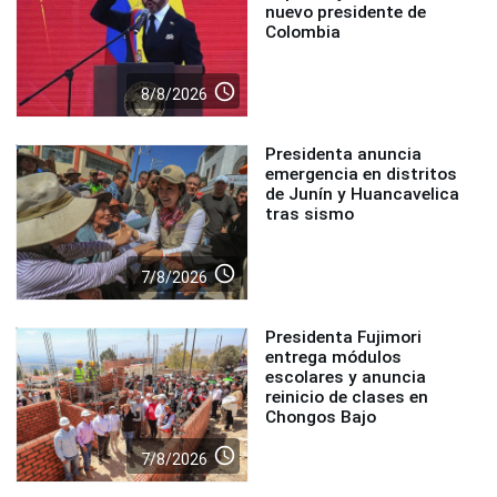
nuevo presidente de
Colombia
access_time
8/8/2026
Presidenta anuncia
emergencia en distritos
de Junín y Huancavelica
tras sismo
access_time
7/8/2026
Presidenta Fujimori
entrega módulos
escolares y anuncia
reinicio de clases en
Chongos Bajo
access_time
7/8/2026