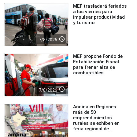
MEF trasladará feriados
a los viernes para
impulsar productividad
y turismo
access_time
7/8/2026
MEF propone Fondo de
Estabilización Fiscal
para frenar alza de
combustibles
access_time
7/8/2026
Andina en Regiones:
más de 50
emprendimientos
rurales se exhiben en
feria regional de
Foncodes