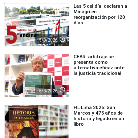
Las 5 del día: declaran a
Midagri en
reorganización por 120
días
access_time
5/8/2026
CEAR: arbitraje se
presenta como
alternativa eficaz ante
la justicia tradicional
access_time
5/8/2026
FIL Lima 2026: San
Marcos y 475 años de
historia y legado en un
libro