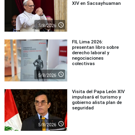
XIV en Sacsayhuaman
access_time
5/8/2026
FIL Lima 2026:
presentan libro sobre
derecho laboral y
negociaciones
colectivas
access_time
5/8/2026
Visita del Papa León XIV
impulsará el turismo y
gobierno alista plan de
seguridad
access_time
5/8/2026