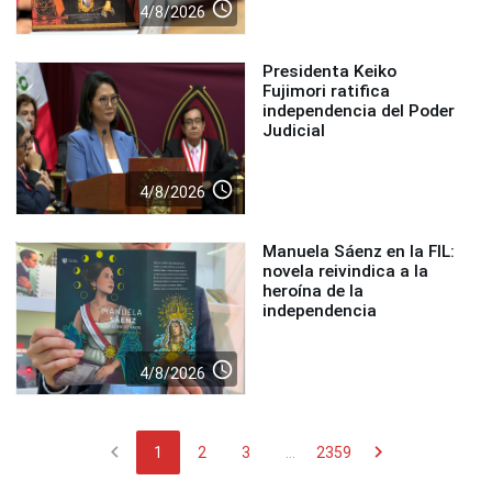
access_time
4/8/2026
Presidenta Keiko
Fujimori ratifica
independencia del Poder
Judicial
access_time
4/8/2026
Manuela Sáenz en la FIL:
novela reivindica a la
heroína de la
independencia
access_time
4/8/2026
chevron_left
chevron_right
1
2
3
...
2359