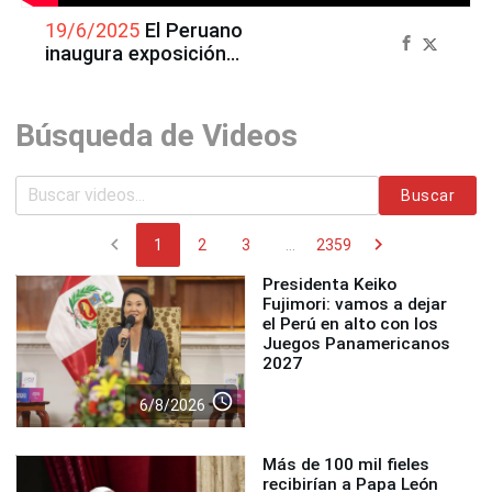
19/6/2025
El Peruano
inaugura exposición
itinerante en Chiclayo
Búsqueda de Videos
Buscar
chevron_left
chevron_right
1
2
3
...
2359
Presidenta Keiko
Fujimori: vamos a dejar
el Perú en alto con los
Juegos Panamericanos
2027
access_time
6/8/2026
Más de 100 mil fieles
recibirían a Papa León