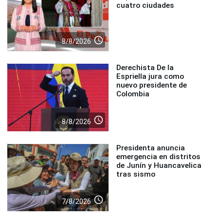
cuatro ciudades
access_time
8/8/2026
Derechista De la
Espriella jura como
nuevo presidente de
Colombia
access_time
8/8/2026
Presidenta anuncia
emergencia en distritos
de Junín y Huancavelica
tras sismo
access_time
7/8/2026