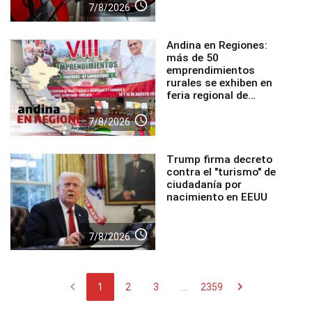
access_time
7/8/2026
Andina en Regiones:
más de 50
emprendimientos
rurales se exhiben en
feria regional de
Foncodes
access_time
7/8/2026
Trump firma decreto
contra el "turismo" de
ciudadanía por
nacimiento en EEUU
access_time
7/8/2026
chevron_left
chevron_right
1
2
3
...
2359