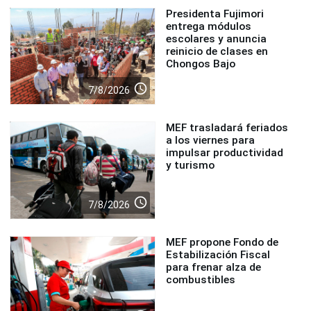
Presidenta Fujimori
entrega módulos
escolares y anuncia
reinicio de clases en
Chongos Bajo
access_time
7/8/2026
MEF trasladará feriados
a los viernes para
impulsar productividad
y turismo
access_time
7/8/2026
MEF propone Fondo de
Estabilización Fiscal
para frenar alza de
combustibles