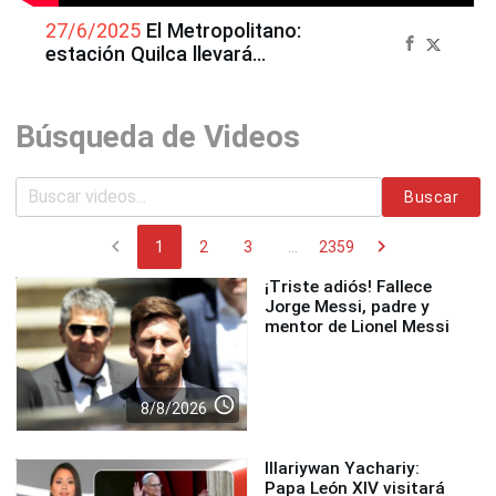
27/6/2025
El Metropolitano:
estación Quilca llevará
nombre de El Peruano
Búsqueda de Videos
Buscar
chevron_left
chevron_right
1
2
3
...
2359
¡Triste adiós! Fallece
Jorge Messi, padre y
mentor de Lionel Messi
access_time
8/8/2026
Illariywan Yachariy:
Papa León XIV visitará