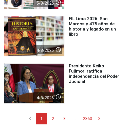
access_time
5/8/2026
FIL Lima 2026: San
Marcos y 475 años de
historia y legado en un
libro
access_time
4/8/2026
Presidenta Keiko
Fujimori ratifica
independencia del Poder
Judicial
access_time
4/8/2026
chevron_left
chevron_right
1
2
3
...
2360