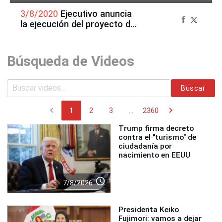
3/8/2020
Ejecutivo anuncia
la ejecución del proyecto de
acceso al parque
arqueológico Choquequirao
Búsqueda de Videos
Buscar
chevron_left
chevron_right
1
2
3
...
2360
Trump firma decreto
contra el "turismo" de
ciudadanía por
nacimiento en EEUU
access_time
7/8/2026
Presidenta Keiko
Fujimori: vamos a dejar