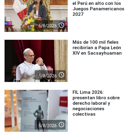
el Perú en alto con los
Juegos Panamericanos
2027
access_time
6/8/2026
Más de 100 mil fieles
recibirían a Papa León
XIV en Sacsayhuaman
access_time
5/8/2026
FIL Lima 2026:
presentan libro sobre
derecho laboral y
negociaciones
colectivas
access_time
5/8/2026