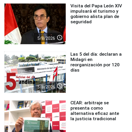
Visita del Papa León XIV
impulsará el turismo y
gobierno alista plan de
seguridad
access_time
5/8/2026
Las 5 del día: declaran a
Midagri en
reorganización por 120
días
access_time
5/8/2026
CEAR: arbitraje se
presenta como
alternativa eficaz ante
la justicia tradicional