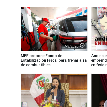
access_time
7/8/2026
MEF propone Fondo de
Andina e
Estabilización Fiscal para frenar alza
emprendi
de combustibles
en feria