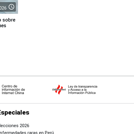
access_time
026
o sobre
nes
Especiales
lecciones 2026
nfermedades raras en Perú