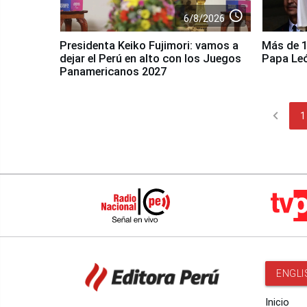
access_time
6/8/2026
Presidenta Keiko Fujimori: vamos a
Más de 10
dejar el Perú en alto con los Juegos
Papa Le
Panamericanos 2027
chevron_left
1
ENGLI
Inicio