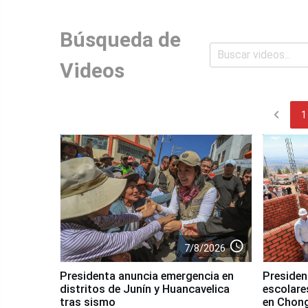
Búsqueda de
Videos
chevron_left
1
access_time
7/8/2026
Presidenta anuncia emergencia en
Presiden
distritos de Junín y Huancavelica
escolares
tras sismo
en Chon