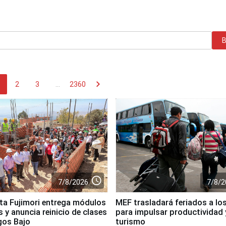
chevron_right
2
3
...
2360
access_time
7/8/2026
7/8/2
ta Fujimori entrega módulos
MEF trasladará feriados a los
 y anuncia reinicio de clases
para impulsar productividad 
gos Bajo
turismo