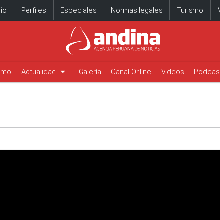
io
Perfiles
Especiales
Normas legales
Turismo
arrow_drop_down
timo
Actualidad
Galería
Canal Online
Videos
Podcas