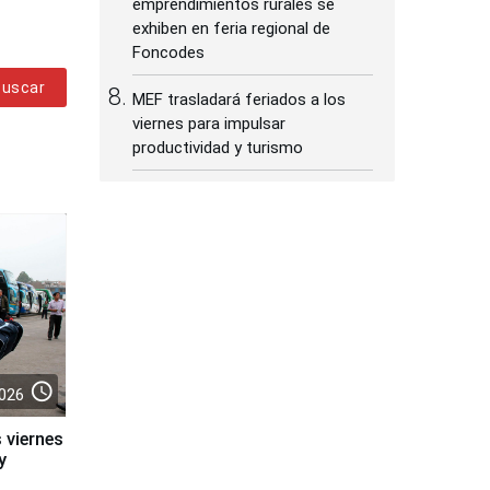
emprendimientos rurales se
exhiben en feria regional de
Foncodes
Buscar
MEF trasladará feriados a los
viernes para impulsar
productividad y turismo
access_time
026
 viernes
y