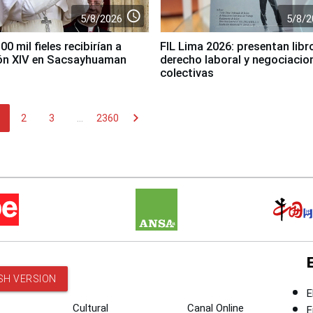
access_time
5/8/2026
5/8/2
0 mil fieles recibirían a
FIL Lima 2026: presentan libr
ón XIV en Sacsayhuaman
derecho laboral y negociacio
colectivas
chevron_right
2
3
...
2360
SH VERSION
E
Cultural
Canal Online
E