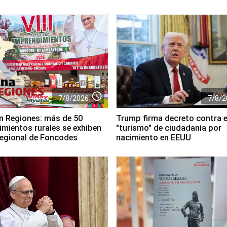
access_time
7/8/2026
7/8/2
n Regiones: más de 50
Trump firma decreto contra e
mientos rurales se exhiben
"turismo" de ciudadanía por
 regional de Foncodes
nacimiento en EEUU