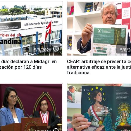
access_time
5/8/2026
5/8/2
 día: declaran a Midagri en
CEAR: arbitraje se presenta 
zación por 120 días
alternativa eficaz ante la just
tradicional
access_time