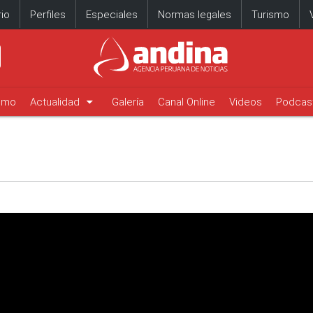
io
Perfiles
Especiales
Normas legales
Turismo
arrow_drop_down
timo
Actualidad
Galería
Canal Online
Videos
Podcas