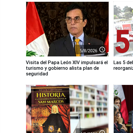
access_time
5/8/2026
Visita del Papa León XIV impulsará el
Las 5 del
turismo y gobierno alista plan de
reorgani
seguridad
access_time