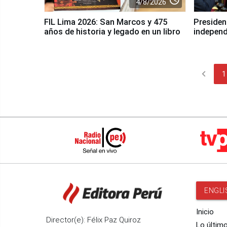
4/8/2026
FIL Lima 2026: San Marcos y 475
President
años de historia y legado en un libro
independ
chevron_left
1
ENGLI
Inicio
Director(e): Félix Paz Quiroz
Lo últim