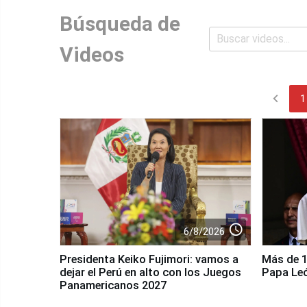
Búsqueda de
Videos
chevron_left
1
access_time
6/8/2026
Presidenta Keiko Fujimori: vamos a
Más de 10
dejar el Perú en alto con los Juegos
Papa Le
Panamericanos 2027