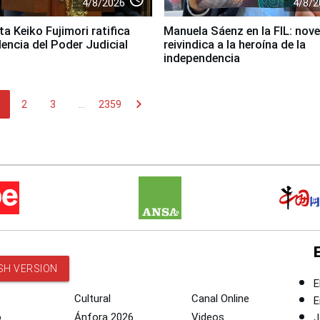
4/8/2026
4/8/2
a Keiko Fujimori ratifica
Manuela Sáenz en la FIL: nove
encia del Poder Judicial
reivindica a la heroína de la
independencia
chevron_right
2
3
...
2359
SH VERSION
E
Cultural
Canal Online
E
o
Ánfora 2026
Videos
J