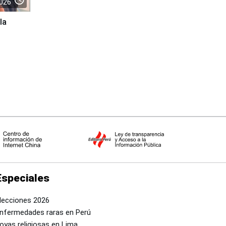
026
la
Especiales
lecciones 2026
nfermedades raras en Perú
oyas religiosas en Lima