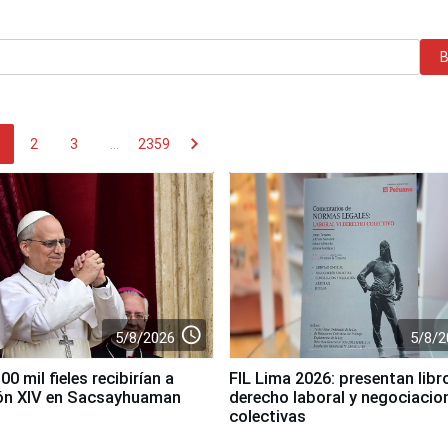
chevron_right
2
3
...
2359
access_time
5/8/2026
5/8/2
0 mil fieles recibirían a
FIL Lima 2026: presentan libr
ón XIV en Sacsayhuaman
derecho laboral y negociacio
colectivas