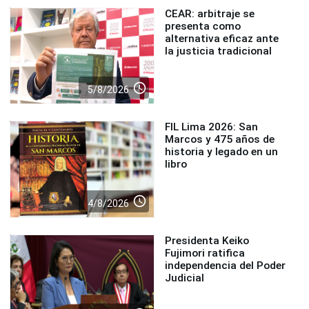
CEAR: arbitraje se
presenta como
alternativa eficaz ante
la justicia tradicional
access_time
5/8/2026
FIL Lima 2026: San
Marcos y 475 años de
historia y legado en un
libro
access_time
4/8/2026
Presidenta Keiko
Fujimori ratifica
independencia del Poder
Judicial