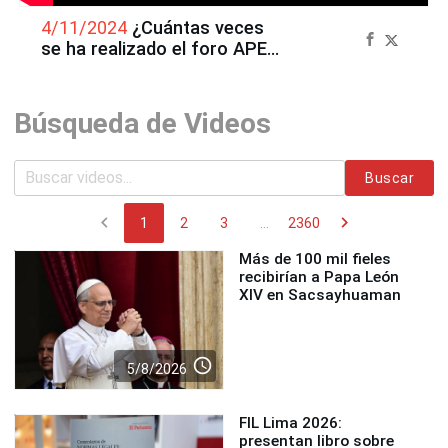
4/11/2024
¿Cuántas veces
se ha realizado el foro APEC
en Perú?
Búsqueda de Videos
Buscar
chevron_left
chevron_right
1
2
3
...
2360
Más de 100 mil fieles
recibirían a Papa León
XIV en Sacsayhuaman
access_time
5/8/2026
FIL Lima 2026:
presentan libro sobre