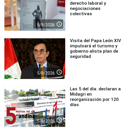
derecho laboral y
negociaciones
colectivas
access_time
5/8/2026
Visita del Papa León XIV
impulsará el turismo y
gobierno alista plan de
seguridad
access_time
5/8/2026
Las 5 del día: declaran a
Midagri en
reorganización por 120
días
access_time
5/8/2026