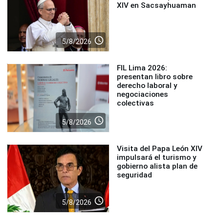
XIV en Sacsayhuaman
access_time
5/8/2026
FIL Lima 2026:
presentan libro sobre
derecho laboral y
negociaciones
colectivas
access_time
5/8/2026
Visita del Papa León XIV
impulsará el turismo y
gobierno alista plan de
seguridad
access_time
5/8/2026