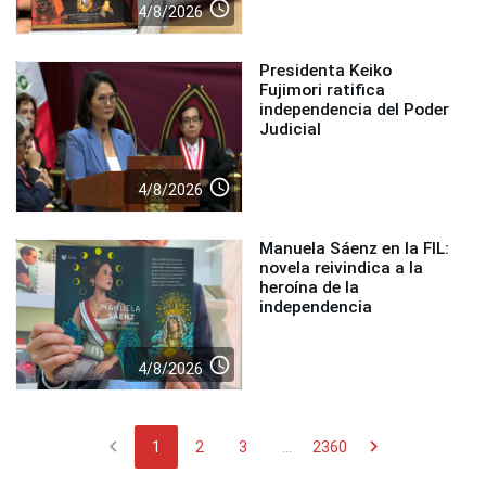
access_time
4/8/2026
Presidenta Keiko
Fujimori ratifica
independencia del Poder
Judicial
access_time
4/8/2026
Manuela Sáenz en la FIL:
novela reivindica a la
heroína de la
independencia
access_time
4/8/2026
chevron_left
chevron_right
1
2
3
...
2360