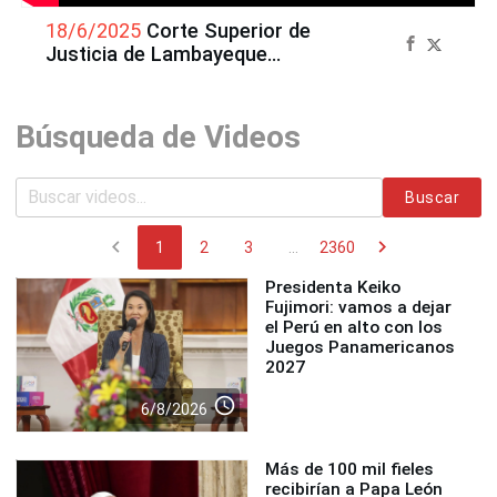
18/6/2025
Corte Superior de
Justicia de Lambayeque
reconoce a El Peruano por
su bicentenario
Búsqueda de Videos
Buscar
chevron_left
chevron_right
1
2
3
...
2360
Presidenta Keiko
Fujimori: vamos a dejar
el Perú en alto con los
Juegos Panamericanos
2027
access_time
6/8/2026
Más de 100 mil fieles
recibirían a Papa León