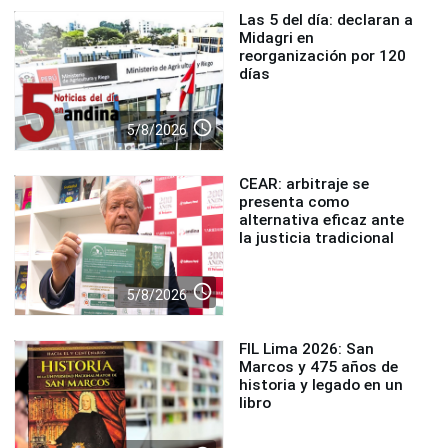
Las 5 del día: declaran a
Midagri en
reorganización por 120
días
access_time
5/8/2026
CEAR: arbitraje se
presenta como
alternativa eficaz ante
la justicia tradicional
access_time
5/8/2026
FIL Lima 2026: San
Marcos y 475 años de
historia y legado en un
libro