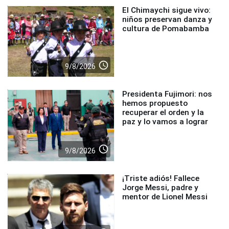
El Chimaychi sigue vivo:
niños preservan danza y
cultura de Pomabamba
access_time
9/8/2026
Presidenta Fujimori: nos
hemos propuesto
recuperar el orden y la
paz y lo vamos a lograr
access_time
9/8/2026
¡Triste adiós! Fallece
Jorge Messi, padre y
mentor de Lionel Messi