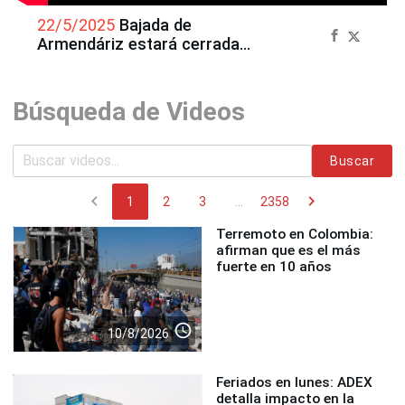
22/5/2025
Bajada de
Armendáriz estará cerrada
por tres días por
desmontaje de grúa
Búsqueda de Videos
Buscar
chevron_left
chevron_right
1
2
3
...
2358
Terremoto en Colombia:
afirman que es el más
fuerte en 10 años
access_time
10/8/2026
Feriados en lunes: ADEX
detalla impacto en la