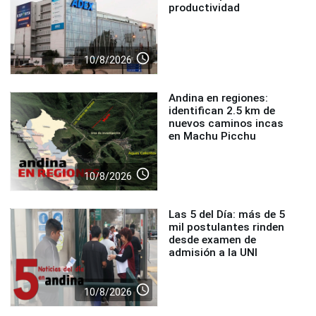
productividad
access_time
10/8/2026
Andina en regiones:
identifican 2.5 km de
nuevos caminos incas
en Machu Picchu
access_time
10/8/2026
Las 5 del Día: más de 5
mil postulantes rinden
desde examen de
admisión a la UNI
access_time
10/8/2026