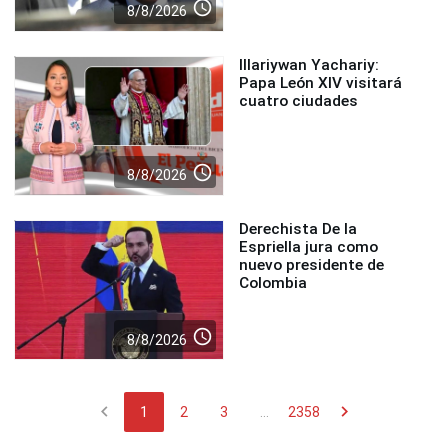
access_time
8/8/2026
Illariywan Yachariy:
Papa León XIV visitará
cuatro ciudades
access_time
8/8/2026
Derechista De la
Espriella jura como
nuevo presidente de
Colombia
access_time
8/8/2026
chevron_left
chevron_right
1
2
3
...
2358