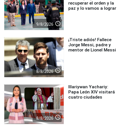
recuperar el orden y la
paz y lo vamos a lograr
access_time
9/8/2026
¡Triste adiós! Fallece
Jorge Messi, padre y
mentor de Lionel Messi
access_time
8/8/2026
Illariywan Yachariy:
Papa León XIV visitará
cuatro ciudades
access_time
8/8/2026