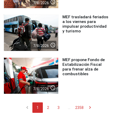
access_time
7/8/2026
MEF trasladará feriados
a los viernes para
impulsar productividad
y turismo
access_time
7/8/2026
MEF propone Fondo de
Estabilización Fiscal
para frenar alza de
combustibles
access_time
7/8/2026
chevron_left
chevron_right
1
2
3
...
2358