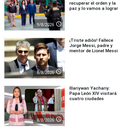
recuperar el orden y la
paz y lo vamos a lograr
access_time
9/8/2026
¡Triste adiós! Fallece
Jorge Messi, padre y
mentor de Lionel Messi
access_time
8/8/2026
Illariywan Yachariy:
Papa León XIV visitará
cuatro ciudades
access_time
8/8/2026