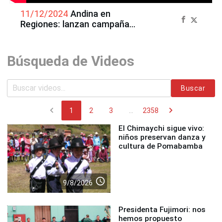
11/12/2024
Andina en
Regiones: lanzan campaña
“Verano Saludable 2025” en
playas de La Libertad
Búsqueda de Videos
Buscar
chevron_left
chevron_right
1
2
3
...
2358
El Chimaychi sigue vivo:
niños preservan danza y
cultura de Pomabamba
access_time
9/8/2026
Presidenta Fujimori: nos
hemos propuesto