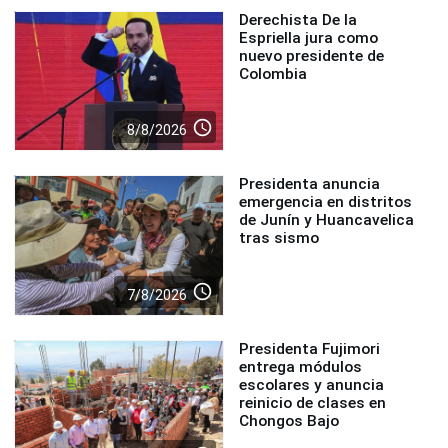
Derechista De la
Espriella jura como
nuevo presidente de
Colombia
access_time
8/8/2026
Presidenta anuncia
emergencia en distritos
de Junín y Huancavelica
tras sismo
access_time
7/8/2026
Presidenta Fujimori
entrega módulos
escolares y anuncia
reinicio de clases en
Chongos Bajo