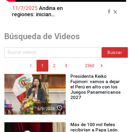
11/7/2025
Andina en
regiones: inician
investigaciones al “volcán
más pequeño del mundo”
Búsqueda de Videos
Buscar
chevron_left
chevron_right
1
2
3
...
2360
Presidenta Keiko
Fujimori: vamos a dejar
el Perú en alto con los
Juegos Panamericanos
2027
access_time
6/8/2026
Más de 100 mil fieles
recibirían a Papa León