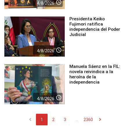
access_time
4/8/2026
Presidenta Keiko
Fujimori ratifica
independencia del Poder
Judicial
access_time
4/8/2026
Manuela Sáenz en la FIL:
novela reivindica a la
heroína de la
independencia
access_time
4/8/2026
chevron_left
chevron_right
1
2
3
...
2360