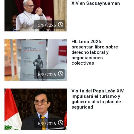
XIV en Sacsayhuaman
access_time
5/8/2026
FIL Lima 2026:
presentan libro sobre
derecho laboral y
negociaciones
colectivas
access_time
5/8/2026
Visita del Papa León XIV
impulsará el turismo y
gobierno alista plan de
seguridad
access_time
5/8/2026