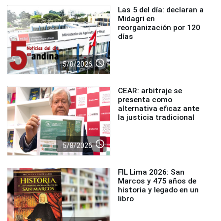
Las 5 del día: declaran a
Midagri en
reorganización por 120
días
access_time
5/8/2026
CEAR: arbitraje se
presenta como
alternativa eficaz ante
la justicia tradicional
access_time
5/8/2026
FIL Lima 2026: San
Marcos y 475 años de
historia y legado en un
libro