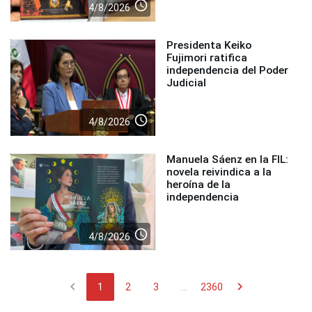
access_time
4/8/2026
Presidenta Keiko
Fujimori ratifica
independencia del Poder
Judicial
access_time
4/8/2026
Manuela Sáenz en la FIL:
novela reivindica a la
heroína de la
independencia
access_time
4/8/2026
chevron_left
chevron_right
1
2
3
...
2360