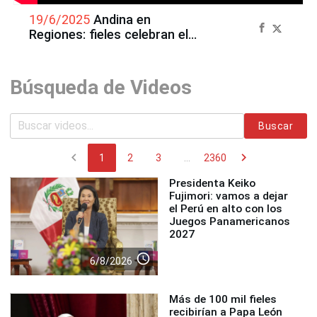
19/6/2025
Andina en
Regiones: fieles celebran el
Corpus Christi con misa y
procesión
Búsqueda de Videos
Buscar
chevron_left
chevron_right
1
2
3
...
2360
Presidenta Keiko
Fujimori: vamos a dejar
el Perú en alto con los
Juegos Panamericanos
2027
access_time
6/8/2026
Más de 100 mil fieles
recibirían a Papa León