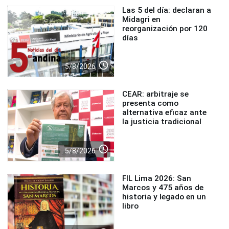
Las 5 del día: declaran a
Midagri en
reorganización por 120
días
access_time
5/8/2026
CEAR: arbitraje se
presenta como
alternativa eficaz ante
la justicia tradicional
access_time
5/8/2026
FIL Lima 2026: San
Marcos y 475 años de
historia y legado en un
libro