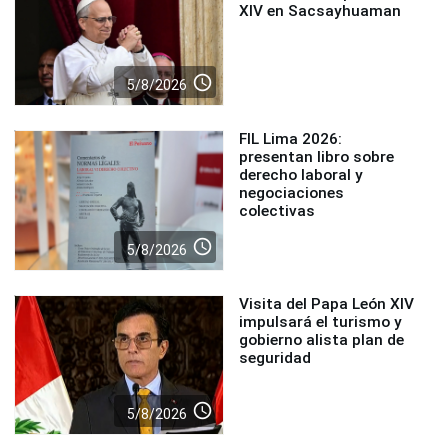
XIV en Sacsayhuaman
access_time
5/8/2026
FIL Lima 2026:
presentan libro sobre
derecho laboral y
negociaciones
colectivas
access_time
5/8/2026
Visita del Papa León XIV
impulsará el turismo y
gobierno alista plan de
seguridad
access_time
5/8/2026