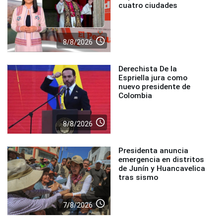
cuatro ciudades
access_time
8/8/2026
Derechista De la
Espriella jura como
nuevo presidente de
Colombia
access_time
8/8/2026
Presidenta anuncia
emergencia en distritos
de Junín y Huancavelica
tras sismo
access_time
7/8/2026