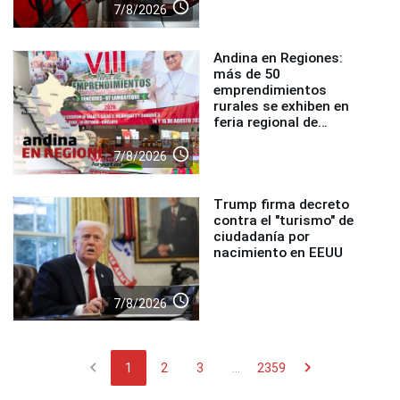
access_time
7/8/2026
Andina en Regiones:
más de 50
emprendimientos
rurales se exhiben en
feria regional de
Foncodes
access_time
7/8/2026
Trump firma decreto
contra el "turismo" de
ciudadanía por
nacimiento en EEUU
access_time
7/8/2026
chevron_left
chevron_right
1
2
3
...
2359