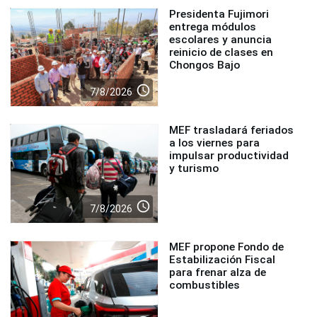
Presidenta Fujimori
entrega módulos
escolares y anuncia
reinicio de clases en
Chongos Bajo
access_time
7/8/2026
MEF trasladará feriados
a los viernes para
impulsar productividad
y turismo
access_time
7/8/2026
MEF propone Fondo de
Estabilización Fiscal
para frenar alza de
combustibles