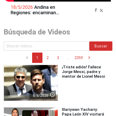
18/5/2026
Andina en
Regiones: encaminan
proyecto de asfaltado de vía
hacia la ciudad de
T’aqrachullo
Búsqueda de Videos
Buscar
chevron_left
chevron_right
1
2
3
...
2359
¡Triste adiós! Fallece
Jorge Messi, padre y
mentor de Lionel Messi
access_time
8/8/2026
Illariywan Yachariy:
Papa León XIV visitará