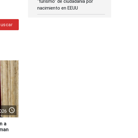
"turismo" de ciudadanía por
nacimiento en EEUU
Buscar
access_time
026
n a
aman