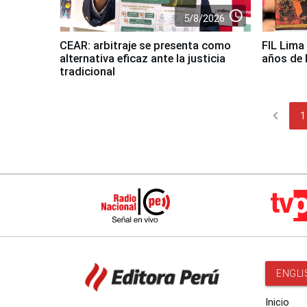
access_time
5/8/2026
CEAR: arbitraje se presenta como
FIL Lima
alternativa eficaz ante la justicia
años de h
tradicional
chevron_left
1
ENGLI
Inicio