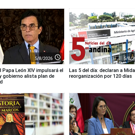
access_time
5/8/2026
5/8/2
el Papa León XIV impulsará el
Las 5 del día: declaran a Mida
y gobierno alista plan de
reorganización por 120 días
ad