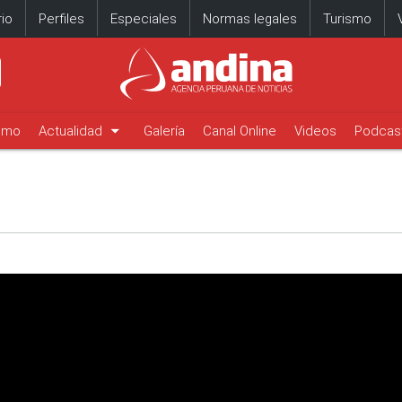
io
Perfiles
Especiales
Normas legales
Turismo
arrow_drop_down
timo
Actualidad
Galería
Canal Online
Videos
Podcas