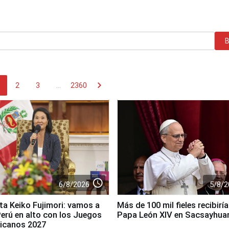
chevron_right
2
3
...
2360
access_time
6/8/2026
5/8/2
ta Keiko Fujimori: vamos a
Más de 100 mil fieles recibiría
 Perú en alto con los Juegos
Papa León XIV en Sacsayhu
icanos 2027