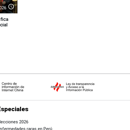
access_time
026
fica
cial
Especiales
lecciones 2026
nfermedades raras en Perú