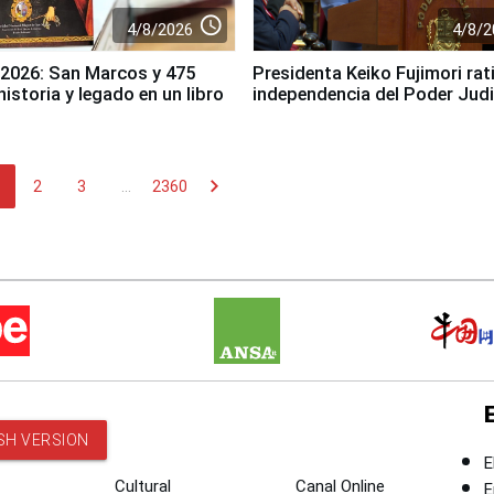
access_time
4/8/2026
4/8/2
 2026: San Marcos y 475
Presidenta Keiko Fujimori rati
istoria y legado en un libro
independencia del Poder Judi
chevron_right
2
3
...
2360
SH VERSION
E
Cultural
Canal Online
E