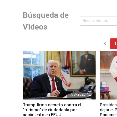
Búsqueda de
Videos
chevron_left
1
access_time
7/8/2026
Trump firma decreto contra el
Presiden
"turismo" de ciudadanía por
dejar el
nacimiento en EEUU
Panamer