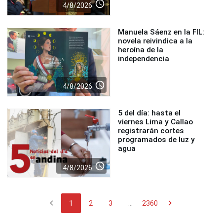
access_time
4/8/2026
Manuela Sáenz en la FIL:
novela reivindica a la
heroína de la
independencia
access_time
4/8/2026
5 del día: hasta el
viernes Lima y Callao
registrarán cortes
programados de luz y
agua
access_time
4/8/2026
chevron_left
chevron_right
1
2
3
...
2360