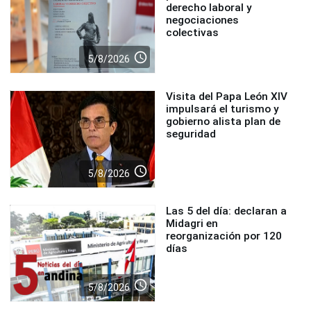
derecho laboral y
negociaciones
colectivas
access_time
5/8/2026
Visita del Papa León XIV
impulsará el turismo y
gobierno alista plan de
seguridad
access_time
5/8/2026
Las 5 del día: declaran a
Midagri en
reorganización por 120
días
access_time
5/8/2026