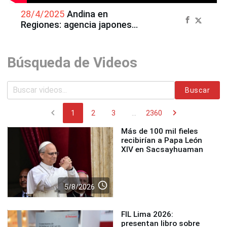
28/4/2025
Andina en
Regiones: agencia japonesa
creará planos 3D de
Machupicchu
Búsqueda de Videos
Buscar
chevron_left
chevron_right
1
2
3
...
2360
Más de 100 mil fieles
recibirían a Papa León
XIV en Sacsayhuaman
access_time
5/8/2026
FIL Lima 2026:
presentan libro sobre