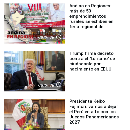
Andina en Regiones:
más de 50
emprendimientos
rurales se exhiben en
feria regional de
Foncodes
access_time
7/8/2026
Trump firma decreto
contra el "turismo" de
ciudadanía por
nacimiento en EEUU
access_time
7/8/2026
Presidenta Keiko
Fujimori: vamos a dejar
el Perú en alto con los
Juegos Panamericanos
2027