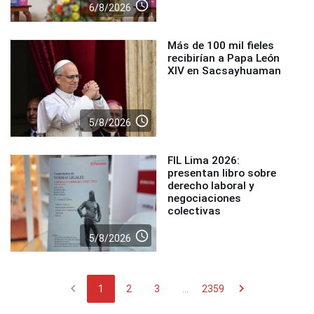
access_time
6/8/2026
Más de 100 mil fieles
recibirían a Papa León
XIV en Sacsayhuaman
access_time
5/8/2026
FIL Lima 2026:
presentan libro sobre
derecho laboral y
negociaciones
colectivas
access_time
5/8/2026
chevron_left
chevron_right
1
2
3
...
2359