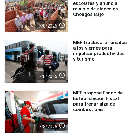
escolares y anuncia
reinicio de clases en
Chongos Bajo
access_time
7/8/2026
MEF trasladará feriados
a los viernes para
impulsar productividad
y turismo
access_time
7/8/2026
MEF propone Fondo de
Estabilización Fiscal
para frenar alza de
combustibles
access_time
7/8/2026