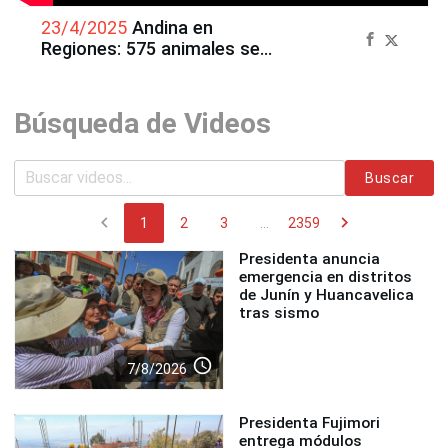
23/4/2025
Andina en
Regiones: 575 animales se
recuperan en Centro de
Rescate Amazónico de
Iquitos
Búsqueda de Videos
Buscar
chevron_left
chevron_right
1
2
3
...
2359
Presidenta anuncia
emergencia en distritos
de Junín y Huancavelica
tras sismo
access_time
7/8/2026
Presidenta Fujimori
entrega módulos