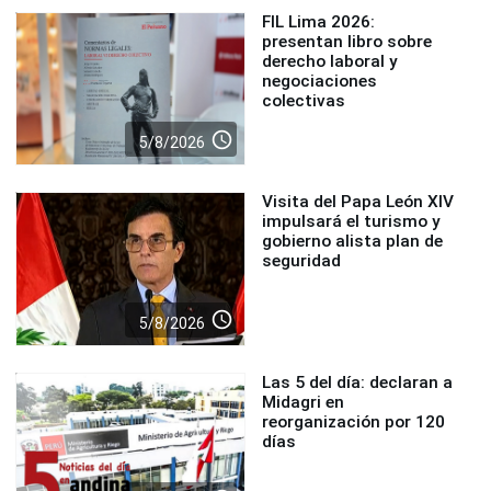
FIL Lima 2026:
presentan libro sobre
derecho laboral y
negociaciones
colectivas
access_time
5/8/2026
Visita del Papa León XIV
impulsará el turismo y
gobierno alista plan de
seguridad
access_time
5/8/2026
Las 5 del día: declaran a
Midagri en
reorganización por 120
días