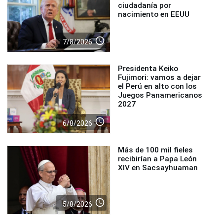
ciudadanía por
nacimiento en EEUU
access_time
7/8/2026
Presidenta Keiko
Fujimori: vamos a dejar
el Perú en alto con los
Juegos Panamericanos
2027
access_time
6/8/2026
Más de 100 mil fieles
recibirían a Papa León
XIV en Sacsayhuaman
access_time
5/8/2026