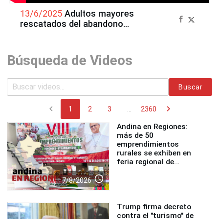
13/6/2025
Adultos mayores
rescatados del abandono
aprenden a leer y escribir
Búsqueda de Videos
Buscar
chevron_left
chevron_right
1
2
3
...
2360
Andina en Regiones:
más de 50
emprendimientos
rurales se exhiben en
feria regional de
Foncodes
access_time
7/8/2026
Trump firma decreto
contra el "turismo" de