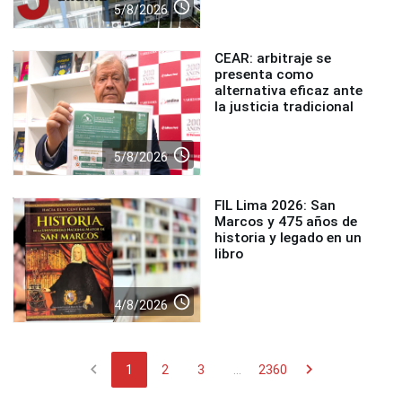
access_time
5/8/2026
CEAR: arbitraje se
presenta como
alternativa eficaz ante
la justicia tradicional
access_time
5/8/2026
FIL Lima 2026: San
Marcos y 475 años de
historia y legado en un
libro
access_time
4/8/2026
chevron_left
chevron_right
1
2
3
...
2360