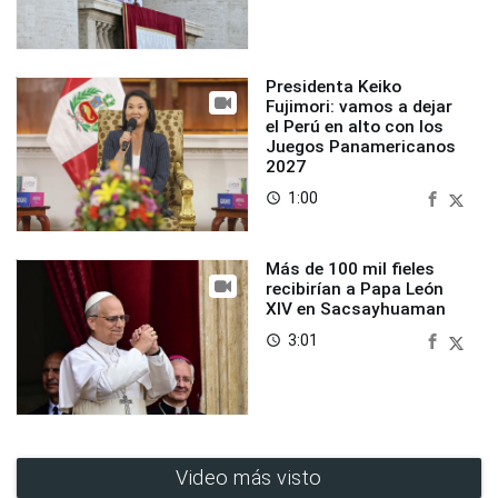
Presidenta Keiko
Fujimori: vamos a dejar
el Perú en alto con los
Juegos Panamericanos
2027
1:00
access_time
Más de 100 mil fieles
recibirían a Papa León
XIV en Sacsayhuaman
3:01
access_time
Video más visto