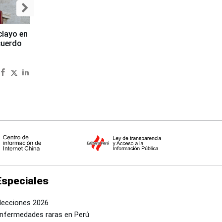
clayo en
cuerdo
Especiales
lecciones 2026
nfermedades raras en Perú