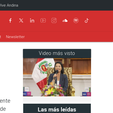
Vive Andina
t
Newsletter
Video más visto
dente
 de
Las más leídas