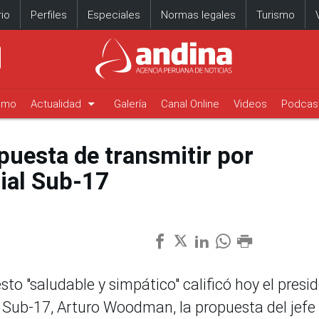
io
Perfiles
Especiales
Normas legales
Turismo
arrow_drop_down
timo
Actualidad
Galería
Canal Online
Videos
Podcas
uesta de transmitir por
dial Sub-17
o "saludable y simpático" calificó hoy el presi
 Sub-17, Arturo Woodman, la propuesta del jefe