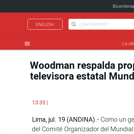
Bicentenar
ENGLISH
menu
Lo úl
Woodman respalda prop
televisora estatal Mun
13:33
|
Lima, jul. 19 (ANDINA).-
Como un gest
del Comité Organizador del Mundial