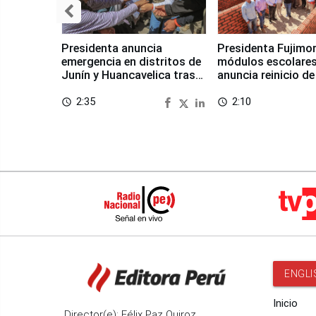
Presidenta anuncia
Presidenta Fujimor
emergencia en distritos de
módulos escolares
Junín y Huancavelica tras
anuncia reinicio de
sismo
en Chongos Bajo
2:35
2:10
access_time
access_time
ENGLI
Inicio
Director(e): Félix Paz Quiroz