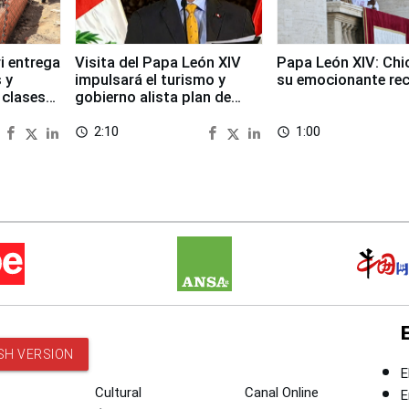
i entrega
Visita del Papa León XIV
Papa León XIV: Chi
 y
impulsará el turismo y
su emocionante re
 clases
gobierno alista plan de
seguridad
2:10
1:00
access_time
access_time
SH VERSION
E
Cultural
Canal Online
E