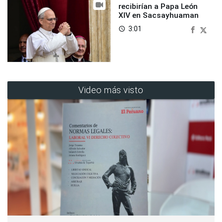
recibirían a Papa León
XIV en Sacsayhuaman
3:01
access_time
Video más visto