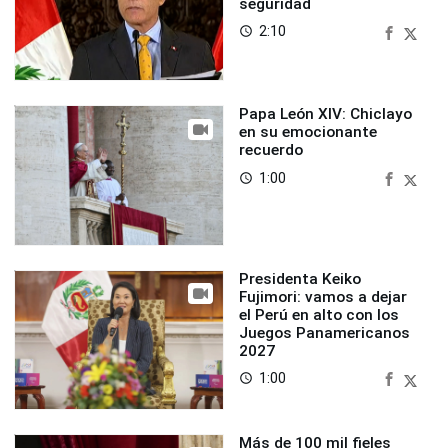
seguridad
2:10
access_time
Papa León XIV: Chiclayo
en su emocionante
recuerdo
1:00
access_time
Presidenta Keiko
Fujimori: vamos a dejar
el Perú en alto con los
Juegos Panamericanos
2027
1:00
access_time
Más de 100 mil fieles