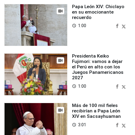
Papa León XIV: Chiclayo
en su emocionante
recuerdo
1:00
access_time
Presidenta Keiko
Fujimori: vamos a dejar
el Perú en alto con los
Juegos Panamericanos
2027
1:00
access_time
Más de 100 mil fieles
recibirían a Papa León
XIV en Sacsayhuaman
3:01
access_time