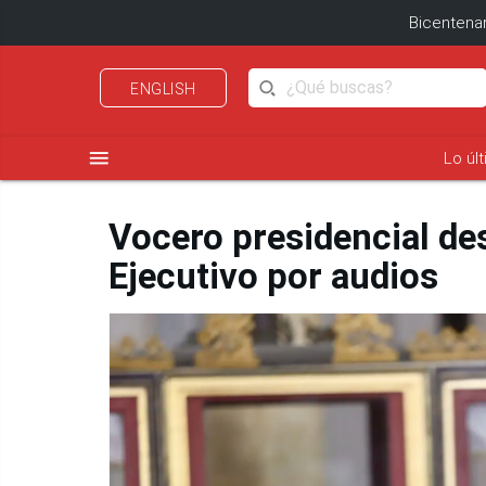
Bicentenar
ENGLISH
menu
Lo úl
Vocero presidencial de
Ejecutivo por audios