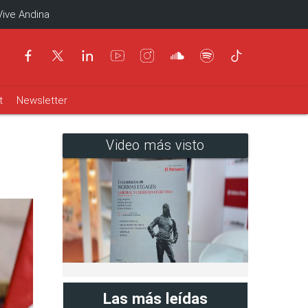
Vive Andina
t
Newsletter
Video más visto
Las más leídas