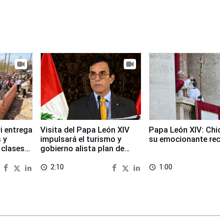
i entrega
Visita del Papa León XIV
Papa León XIV: Chi
 y
impulsará el turismo y
su emocionante re
 clases
gobierno alista plan de
seguridad
2:10
1:00
access_time
access_time