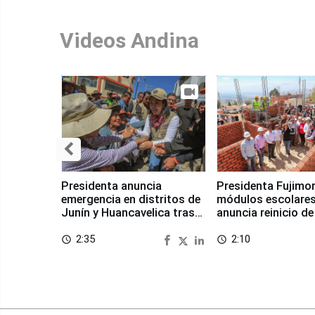
Videos Andina
Presidenta anuncia
Presidenta Fujimor
emergencia en distritos de
módulos escolares
Junín y Huancavelica tras
anuncia reinicio de
sismo
en Chongos Bajo
2:35
2:10
access_time
access_time