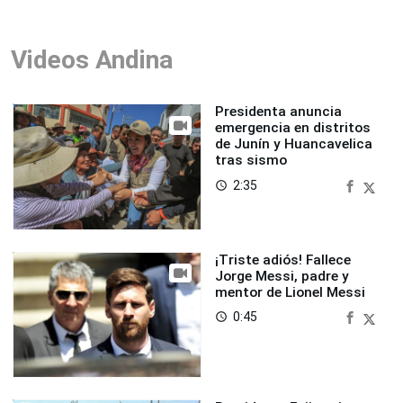
Videos Andina
Presidenta anuncia
emergencia en distritos
de Junín y Huancavelica
tras sismo
2:35
access_time
¡Triste adiós! Fallece
Jorge Messi, padre y
mentor de Lionel Messi
0:45
access_time