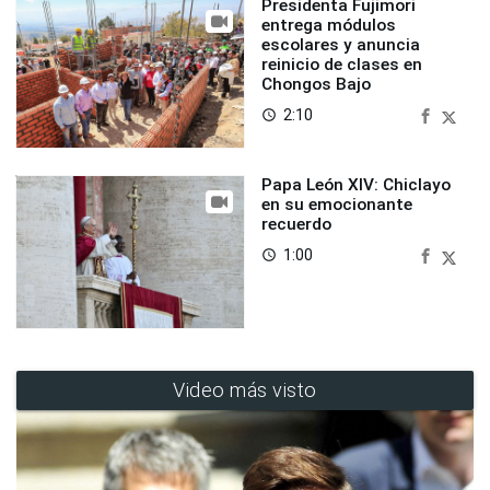
Presidenta Fujimori
entrega módulos
escolares y anuncia
reinicio de clases en
Chongos Bajo
2:10
access_time
Papa León XIV: Chiclayo
en su emocionante
recuerdo
1:00
access_time
Video más visto