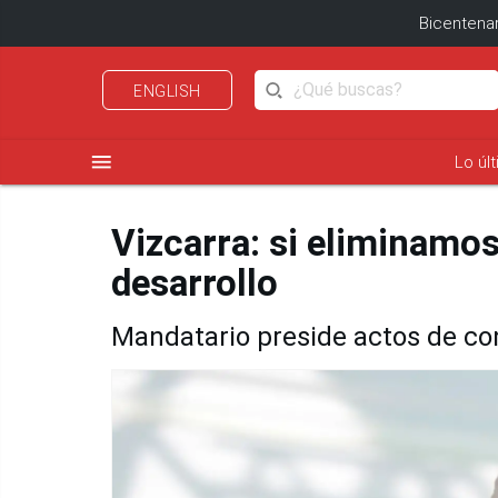
Bicentenar
ENGLISH
menu
Lo úl
Vizcarra: si eliminamo
desarrollo
Mandatario preside actos de c