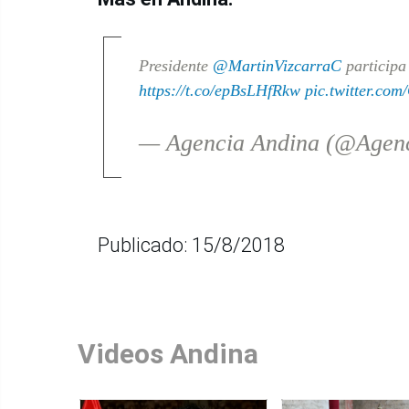
Presidente
@MartinVizcarraC
participa
https://t.co/epBsLHfRkw
pic.twitter.c
— Agencia Andina (@Agen
Publicado: 15/8/2018
Videos Andina