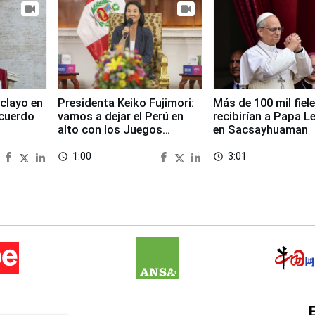
clayo en
Presidenta Keiko Fujimori:
Más de 100 mil fiel
cuerdo
vamos a dejar el Perú en
recibirían a Papa L
alto con los Juegos
en Sacsayhuaman
Panamericanos 2027
1:00
3:01
access_time
access_time