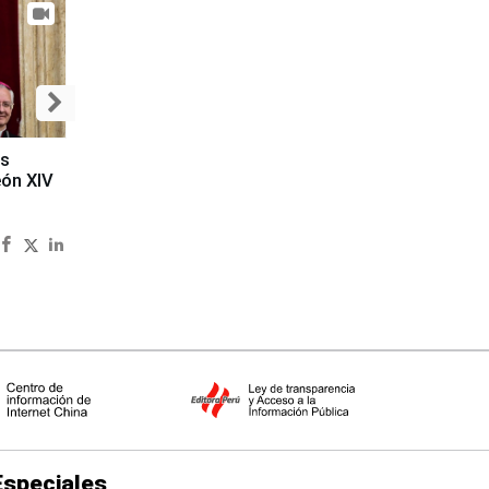
es
eón XIV
Especiales