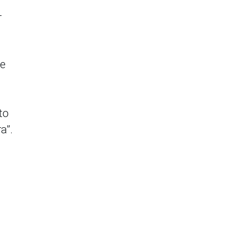
-
me
to
a”.