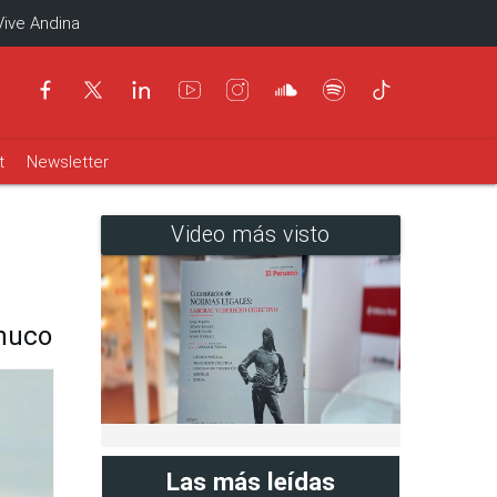
Vive Andina
t
Newsletter
Video más visto
nuco
Las más leídas