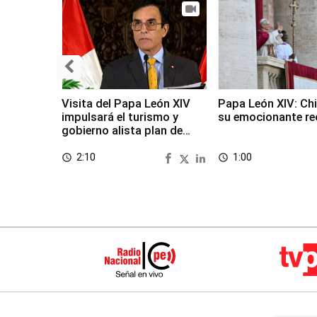
Visita del Papa León XIV
Papa León XIV: Chi
impulsará el turismo y
su emocionante re
gobierno alista plan de
seguridad
2:10
1:00
access_time
access_time