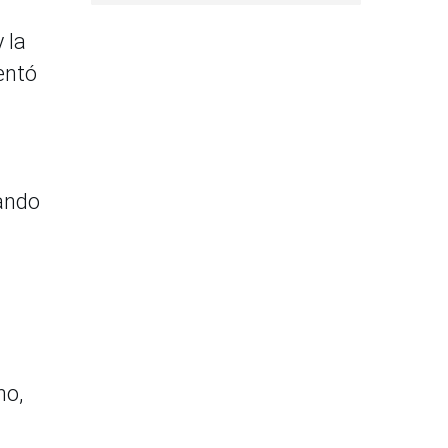
 la
entó
uando
a
no,