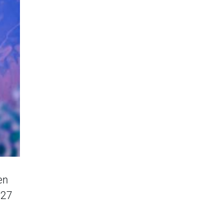
en
 27