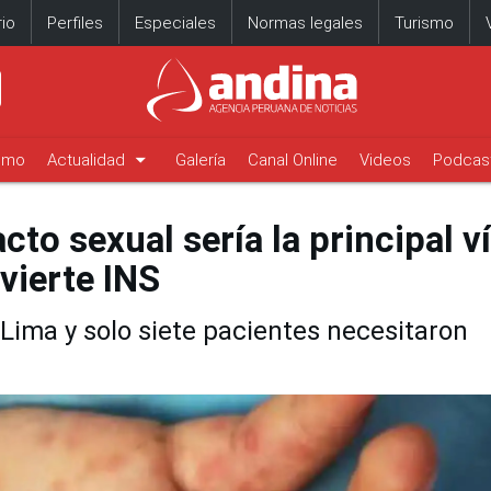
io
Perfiles
Especiales
Normas legales
Turismo
arrow_drop_down
timo
Actualidad
Galería
Canal Online
Videos
Podcas
to sexual sería la principal v
vierte INS
Lima y solo siete pacientes necesitaron