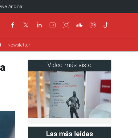
Vive Andina
t
Newsletter
ía
Video más visto
Las más leídas