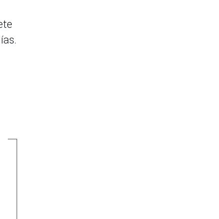
ete
ías.