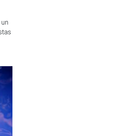
r un
stas