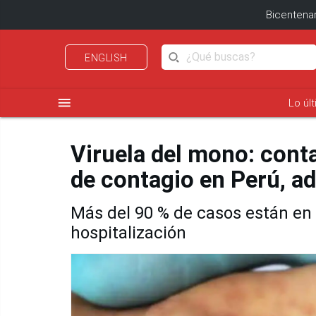
Bicentenar
ENGLISH
menu
Lo úl
Viruela del mono: contac
de contagio en Perú, ad
Más del 90 % de casos están en 
hospitalización