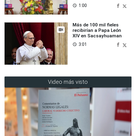
1:00
access_time
Más de 100 mil fieles
recibirían a Papa León
XIV en Sacsayhuaman
3:01
access_time
Video más visto