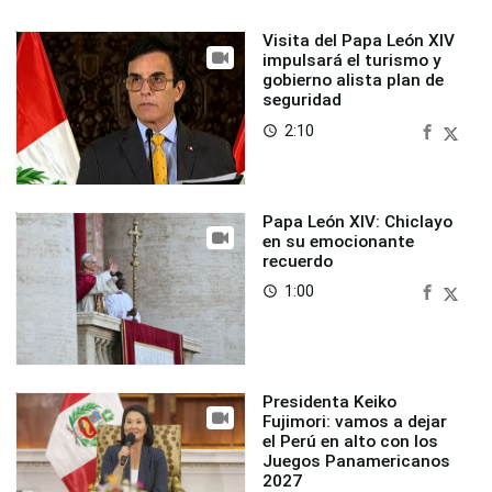
Visita del Papa León XIV
impulsará el turismo y
gobierno alista plan de
seguridad
2:10
access_time
Papa León XIV: Chiclayo
en su emocionante
recuerdo
1:00
access_time
Presidenta Keiko
Fujimori: vamos a dejar
el Perú en alto con los
Juegos Panamericanos
2027